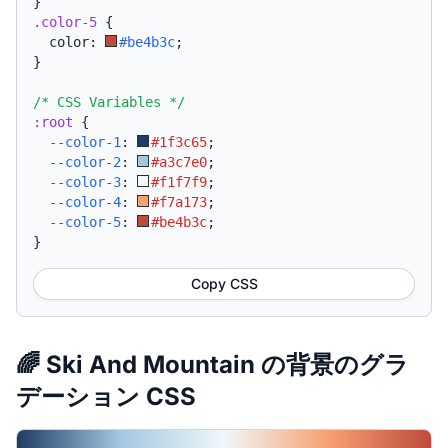
}
.color-5
{
  color: 
#be4b3c
;
}
/* CSS Variables */
:root
{
--color-1
:
#1f3c65
;
--color-2
:
#a3c7e0
;
--color-3
:
#f1f7f9
;
--color-4
:
#f7a173
;
--color-5
:
#be4b3c
;
}
Copy CSS
🌈 Ski And Mountain の背景のグラ
デーション CSS