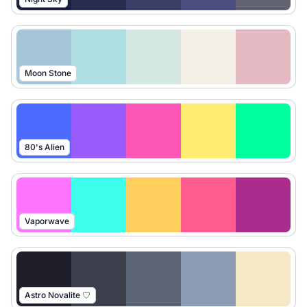
Moon Stone
80's Alien
Vaporwave
Astro Novalite ♡