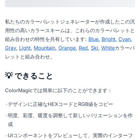
私たちの
カラーパレットジェネレーター
が作成したこの汎
用性の高いカラースキームは、これらのカラーパレットと
組み合わせの特性を共有しています:
Blue
,
Bright
,
Cyan
,
Gray
,
Light
,
Mountain
,
Orange
,
Red
,
Ski
,
White
カラーパ
レットと組み合わせ。
💡 できること
ColorMagicでは簡単に以下のことができます：
•
デザインに正確なHEXコードとRGB値をコピー
•
明度、彩度、暖度を調整して新しいバリエーションを作
成
•
UIコンポーネントをプレビューして、実際のインターフ