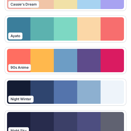
Cassie's Dream
Ayato
90s Anime
Night Winter
Night Sky