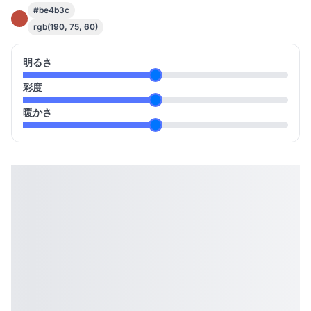
#be4b3c
rgb(190, 75, 60)
明るさ
彩度
暖かさ