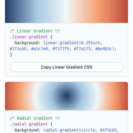
/* Linear Gradient */
.linear-gradient
{
background:
linear-gradient(0.25turn,
#1f3c65, #a3c7e0, #f1f7f9, #f7a173, #be4b3c);
}
Copy Linear Gradient CSS
/* Radial Gradient */
.radial-gradient
{
background:
radial-gradient(circle, #1f3c65,