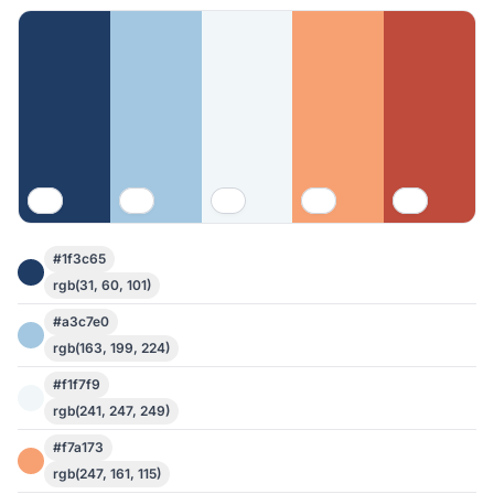
#1f3c65
rgb(31, 60, 101)
#a3c7e0
rgb(163, 199, 224)
#f1f7f9
rgb(241, 247, 249)
#f7a173
rgb(247, 161, 115)