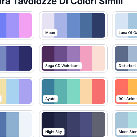
ra Tavolozze Di Colori Simili
Moon
Luna Of G
Sega CD Weirdcore
Disturbed
Ayato
90s Anim
Night Sky
Moon Sto