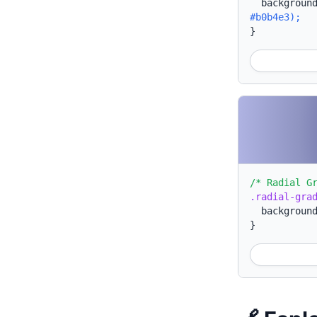
backgroun
#b0b4e3);
}
/* Radial G
.radial-gra
backgroun
}