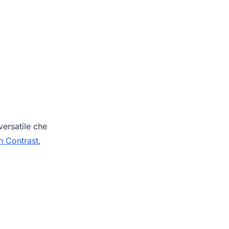
ersatile che
h Contrast
,