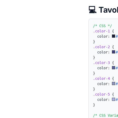
💻 Tavo
/* CSS */
.color-1
{
  color: 
#
}
.color-2
{
  color: 
#
}
.color-3
{
  color: 
#
}
.color-4
{
  color: 
#
}
.color-5
{
  color: 
#
}
/* CSS Vari