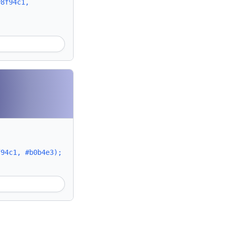
#8f94c1,
f94c1, #b0b4e3);