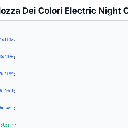
lozza Dei Colori Electric Night
1d1f3a
;
3d4076
;
5c5f99
;
8f94c1
;
b0b4e3
;
ables */