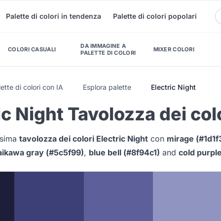
Palette di colori in tendenza
Palette di colori popolari
DA IMMAGINE A
COLORI CASUALI
MIXER COLORI
PALETTE DI COLORI
ette di colori con IA
Esplora palette
Electric Night
ic Night Tavolozza dei col
issima
tavolozza dei colori Electric Night
con
mirage (#1d1f
ikawa gray (#5c5f99)
,
blue bell (#8f94c1)
and
cold purpl