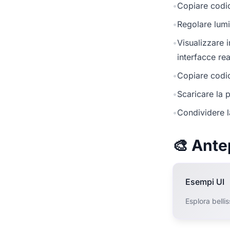
•
Copiare codic
•
Regolare lumi
•
Visualizzare 
interfacce rea
•
Copiare codic
•
Scaricare la p
•
Condividere l
🎨 Ante
Esempi UI
Esplora belli