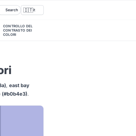
🇮🇹
Search
it
CONTROLLO DEL
CONTRASTO DEI
COLORI
ori
3a)
,
east bay
e (#b0b4e3)
.