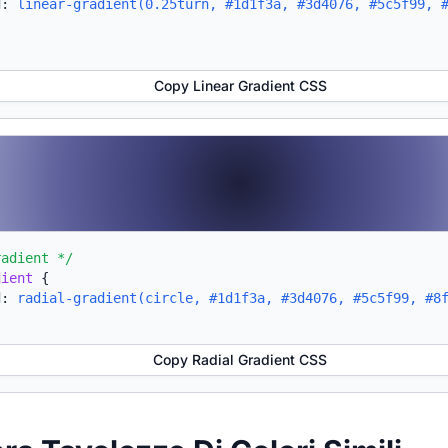
d:
linear-gradient(0.25turn, #1d1f3a, #3d4076, #5c5f99, 
Copy Linear Gradient CSS
radient */
dient
{
d:
radial-gradient(circle, #1d1f3a, #3d4076, #5c5f99, #8
Copy Radial Gradient CSS