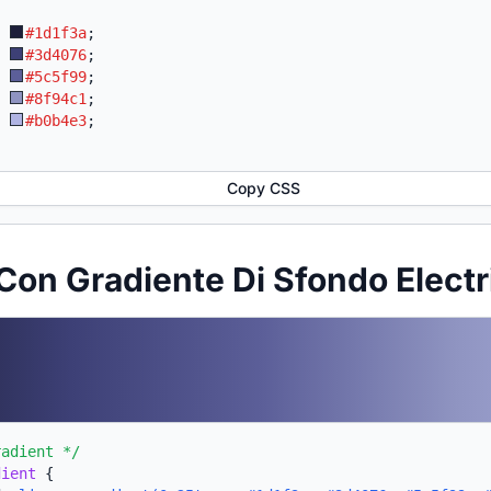
:
#1d1f3a
;
:
#3d4076
;
:
#5c5f99
;
:
#8f94c1
;
:
#b0b4e3
;
Copy CSS
Con Gradiente Di Sfondo Electr
radient */
dient
{