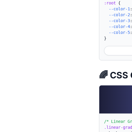
:root
{
--color-1
--color-2
--color-3
--color-4
--color-5
}
🌈 CSS 
/* Linear G
.linear-gra