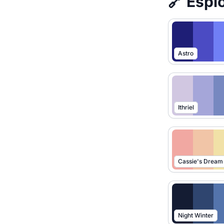
🔗 Esplo
Astro
Ithriel
Cassie's Dream
Night Winter