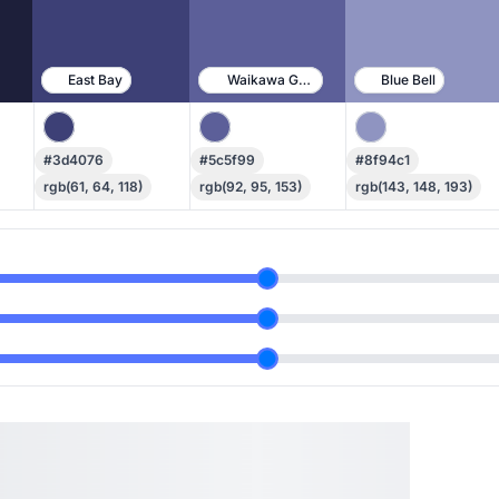
East Bay
Waikawa Gray
Blue Bell
#3d4076
#5c5f99
#8f94c1
rgb(61, 64, 118)
rgb(92, 95, 153)
rgb(143, 148, 193)