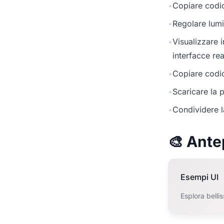
•
Copiare codic
•
Regolare lumi
•
Visualizzare 
interfacce rea
•
Copiare codic
•
Scaricare la p
•
Condividere l
🎨 Ante
Esempi UI
Esplora belli