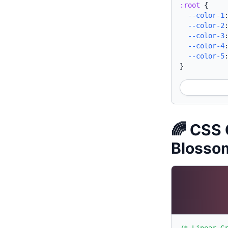
:root
{
--color-1
--color-2
--color-3
--color-4
--color-5
}
🌈 CSS 
Blosso