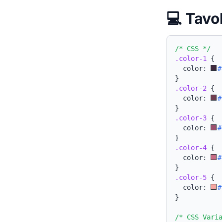
💻 Tavo
/* CSS */
.color-1
{
  color: 
#
}
.color-2
{
  color: 
#
}
.color-3
{
  color: 
#
}
.color-4
{
  color: 
#
}
.color-5
{
  color: 
#
}
/* CSS Vari