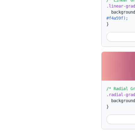
/* Linear G
.linear-gra
backgroun
#f4a59f);
}
/* Radial G
.radial-gra
backgroun
}