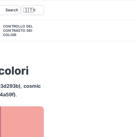
🇮🇹
Search
it
CONTROLLO DEL
CONTRASTO DEI
COLORI
colori
#3d293b)
,
cosmic
4a59f)
.