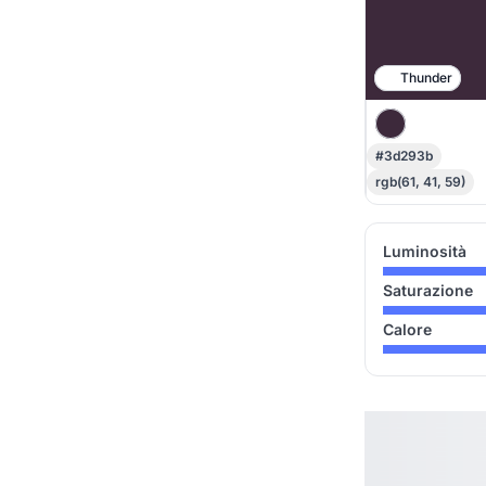
Thunder
#3d293b
rgb(61, 41, 59)
Luminosità
Saturazione
Calore