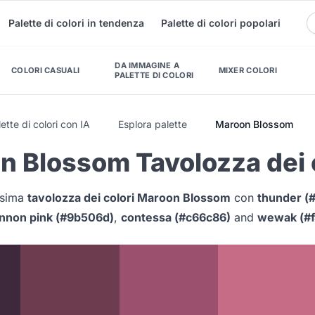
Palette di colori in tendenza
Palette di colori popolari
DA IMMAGINE A
COLORI CASUALI
MIXER COLORI
PALETTE DI COLORI
ette di colori con IA
Esplora palette
Maroon Blossom
n Blossom Tavolozza dei 
issima
tavolozza dei colori Maroon Blossom
con
thunder (
nnon pink (#9b506d)
,
contessa (#c66c86)
and
wewak (#f