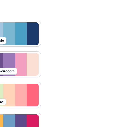
ale
eirdcore
ow