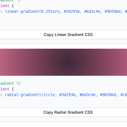
radient */
dient
{
d:
linear-gradient(0.25turn, #3d293b, #6d3c4e, #9b506d, 
Copy Linear Gradient CSS
radient */
dient
{
d:
radial-gradient(circle, #3d293b, #6d3c4e, #9b506d, #c
Copy Radial Gradient CSS