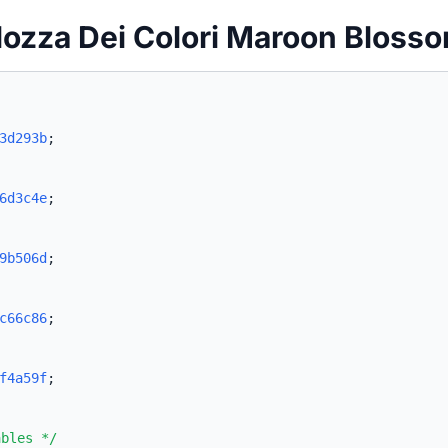
lozza Dei Colori Maroon Bloss
3d293b
;
6d3c4e
;
9b506d
;
c66c86
;
f4a59f
;
ables */