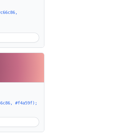
#c66c86,
66c86, #f4a59f);