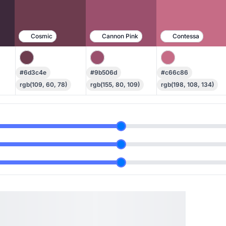
Cosmic
Cannon Pink
Contessa
#6d3c4e
#9b506d
#c66c86
rgb(109, 60, 78)
rgb(155, 80, 109)
rgb(198, 108, 134)