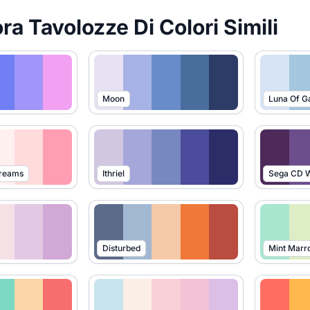
ra Tavolozze Di Colori Simili
Moon
Luna Of G
Dreams
Ithriel
Sega CD W
Disturbed
Mint Marr