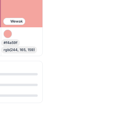
Wewak
#f4a59f
rgb(244, 165, 159)