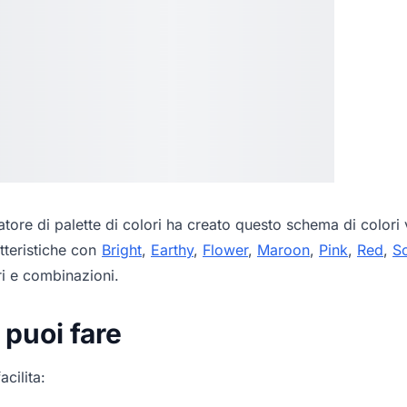
tore di palette di colori
ha creato questo schema di colori v
tteristiche con
Bright
,
Earthy
,
Flower
,
Maroon
,
Pink
,
Red
,
So
ri e combinazioni.
 puoi fare
acilita: