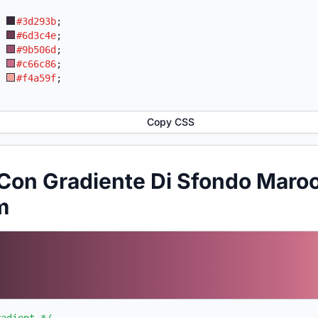
:
#3d293b
;
:
#6d3c4e
;
:
#9b506d
;
:
#c66c86
;
:
#f4a59f
;
Copy CSS
Con Gradiente Di Sfondo Maro
m