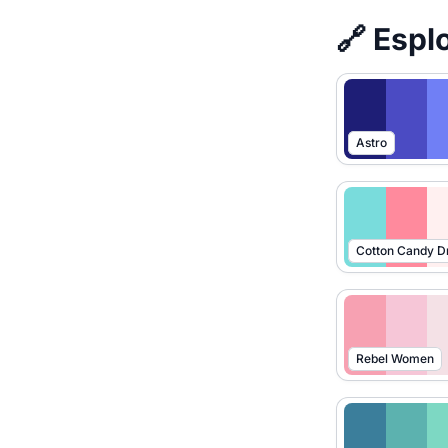
🔗 Esplo
Astro
Cotton Candy 
Rebel Women