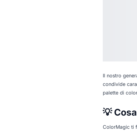
Il nostro
genera
condivide cara
palette di colo
💡 Cosa
ColorMagic ti f