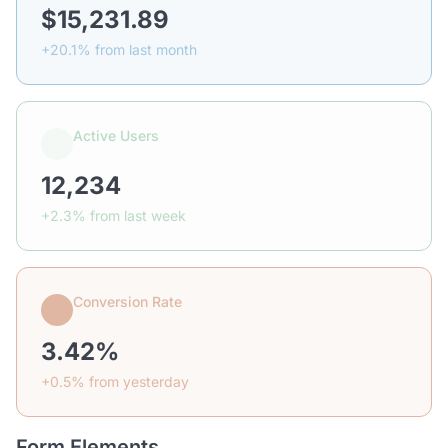
$15,231.89
+20.1% from last month
Active Users
12,234
+2.3% from last week
Conversion Rate
3.42%
+0.5% from yesterday
Form Elements