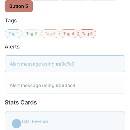
Button 5
Tags
Tag 1
Tag 2
Tag 3
Tag 4
Tag 5
Alerts
Alert message using #a3c7e0
Alert message using #b9dac4
Stats Cards
Total Revenue