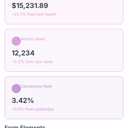
$15,231.89
+20.1% from last month
Active Users
12,234
+2.3% from last week
Conversion Rate
3.42%
+0.5% from yesterday
Form Elements