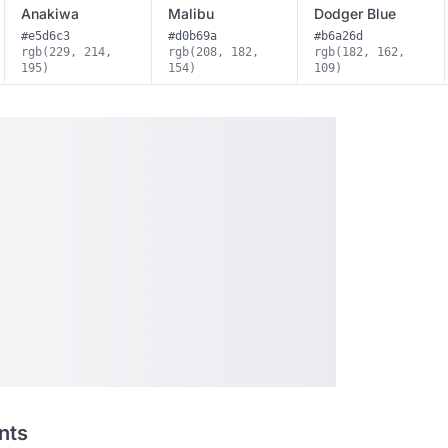
Anakiwa
Malibu
Dodger Blue
#e5d6c3
#d0b69a
#b6a26d
rgb(229, 214,
rgb(208, 182,
rgb(182, 162,
195)
154)
109)
nts