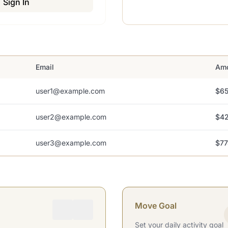
Sign In
Email
Am
user1@example.com
$65
user2@example.com
$42
user3@example.com
$77
Move Goal
Set your daily activity goal