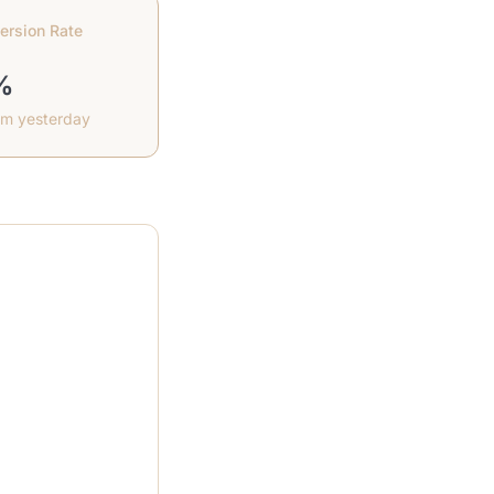
ersion Rate
%
om yesterday