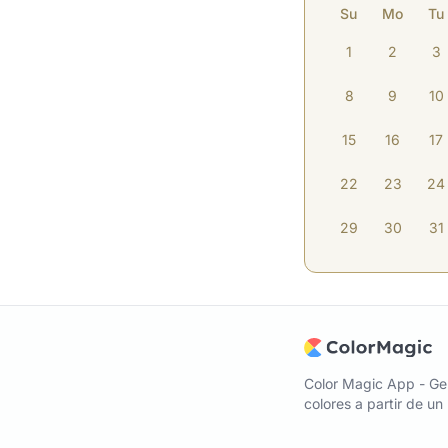
Su
Mo
Tu
1
2
3
8
9
10
15
16
17
22
23
24
29
30
31
Color Magic App - Ge
colores a partir de u