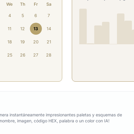
We
Th
Fr
Sa
4
5
6
7
11
12
13
14
18
19
20
21
25
26
27
28
nera instantáneamente impresionantes paletas y esquemas de
n nombre, imagen, código HEX, palabra o un color con IA!