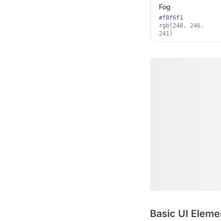
Fog
#f8f6f1
rgb(248, 246,
241)
Basic UI Eleme