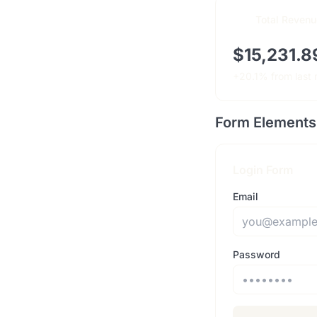
Total Revenu
$15,231.8
+20.1% from last
Form Elements
Login Form
Email
Password