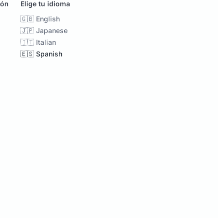
ión
Elige tu idioma
🇬🇧 English
🇯🇵 Japanese
🇮🇹 Italian
🇪🇸 Spanish