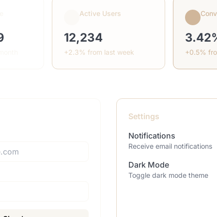
e
Active Users
Conv
9
12,234
3.42
 month
+2.3% from last week
+0.5% fr
Settings
Notifications
Receive email notifications
Dark Mode
Toggle dark mode theme