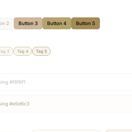
on 2
Button 3
Button 4
Button 5
Tag 3
Tag 4
Tag 5
ing #f8f6f1
sing #e5d6c3