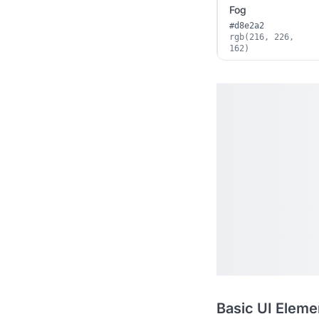
Fog
#d8e2a2
rgb(216, 226,
162)
Basic UI Eleme