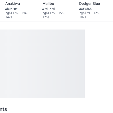
Anakiwa
Malibu
Dodger Blue
#b0c28e
#7d9b7d
#4f7d6b
rgb(176, 194,
rgb(125, 155,
rgb(79, 125,
142)
125)
107)
nts