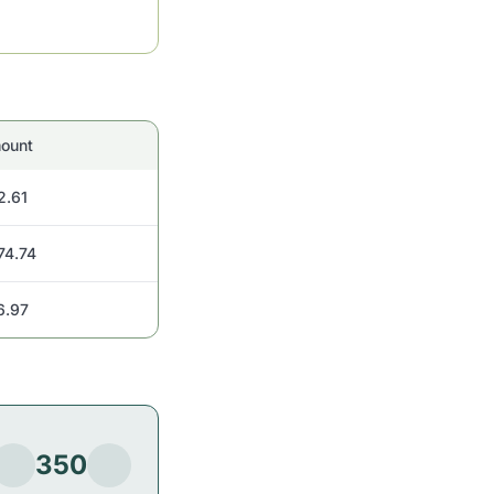
ount
2.61
74.74
6.97
350