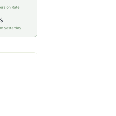
ersion Rate
%
om yesterday