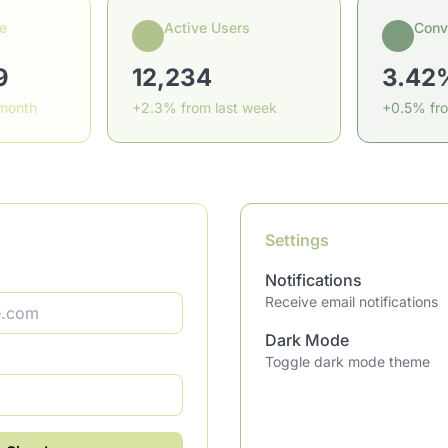
e
Active Users
Conv
9
12,234
3.42
 month
+2.3% from last week
+0.5% fr
Settings
Notifications
Receive email notifications
Dark Mode
Toggle dark mode theme