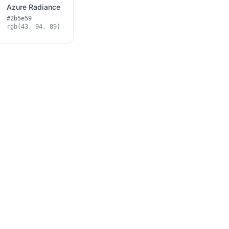
Azure Radiance
#2b5e59
rgb(43, 94, 89)