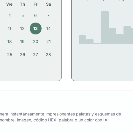
We
Th
Fr
Sa
4
5
6
7
11
12
13
14
18
19
20
21
25
26
27
28
nera instantáneamente impresionantes paletas y esquemas de
n nombre, imagen, código HEX, palabra o un color con IA!