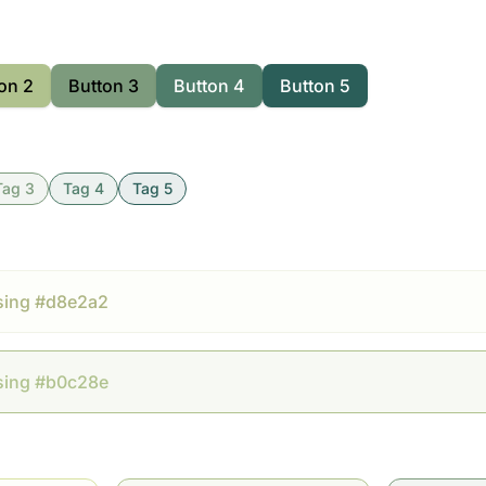
on 2
Button 3
Button 4
Button 5
Tag 3
Tag 4
Tag 5
sing #d8e2a2
sing #b0c28e