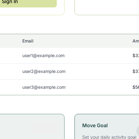
Sign In
Email
Am
user1@example.com
$3
user2@example.com
$3
user3@example.com
$5
Move Goal
Set your daily activity goal