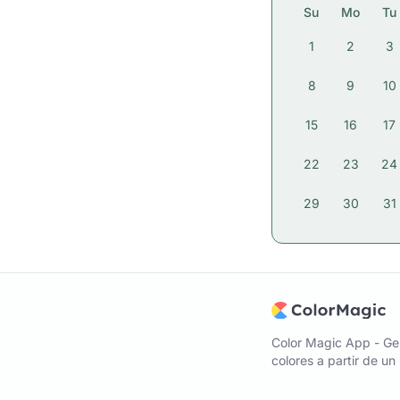
Su
Mo
Tu
1
2
3
8
9
10
15
16
17
22
23
24
29
30
31
Color Magic App - Ge
colores a partir de u