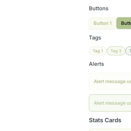
Buttons
Button 1
Butt
Tags
Tag 1
Tag 2
Alerts
Alert message u
Alert message u
Stats Cards