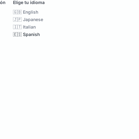
ión
Elige tu idioma
🇬🇧 English
🇯🇵 Japanese
🇮🇹 Italian
🇪🇸 Spanish