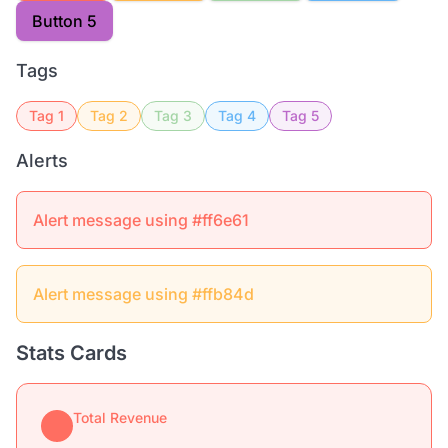
Button 5
Tags
Tag 1
Tag 2
Tag 3
Tag 4
Tag 5
Alerts
Alert message using #ff6e61
Alert message using #ffb84d
Stats Cards
Total Revenue