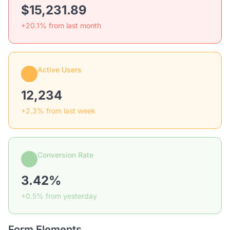
$15,231.89
+20.1% from last month
Active Users
12,234
+2.3% from last week
Conversion Rate
3.42%
+0.5% from yesterday
Form Elements