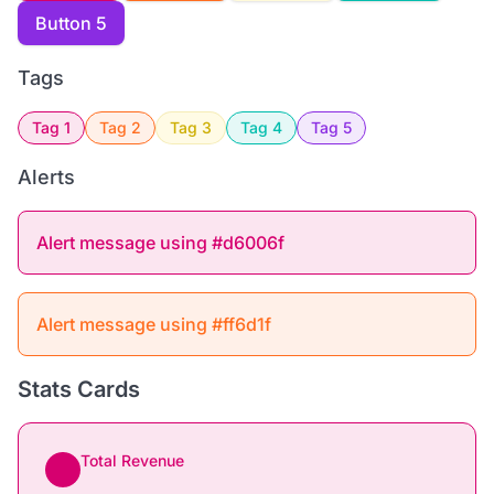
Button 5
Tags
Tag 1
Tag 2
Tag 3
Tag 4
Tag 5
Alerts
Alert message using #d6006f
Alert message using #ff6d1f
Stats Cards
Total Revenue