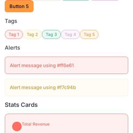
Button 5
Tags
Tag 1
Tag 2
Tag 3
Tag 4
Tag 5
Alerts
Alert message using #ff6e61
Alert message using #f7c94b
Stats Cards
Total Revenue