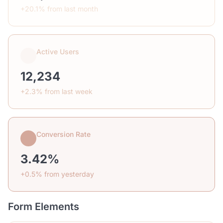
+20.1% from last month
Active Users
12,234
+2.3% from last week
Conversion Rate
3.42%
+0.5% from yesterday
Form Elements