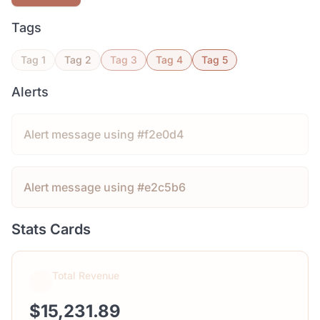
Tags
Tag 1
Tag 2
Tag 3
Tag 4
Tag 5
Alerts
Alert message using #f2e0d4
Alert message using #e2c5b6
Stats Cards
Total Revenue
$15,231.89