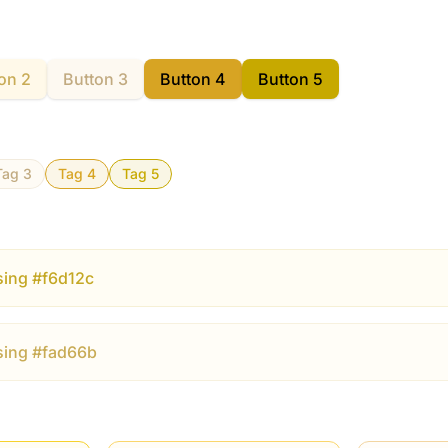
on 2
Button 3
Button 4
Button 5
Tag 3
Tag 4
Tag 5
sing #f6d12c
sing #fad66b