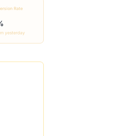
ersion Rate
%
om yesterday