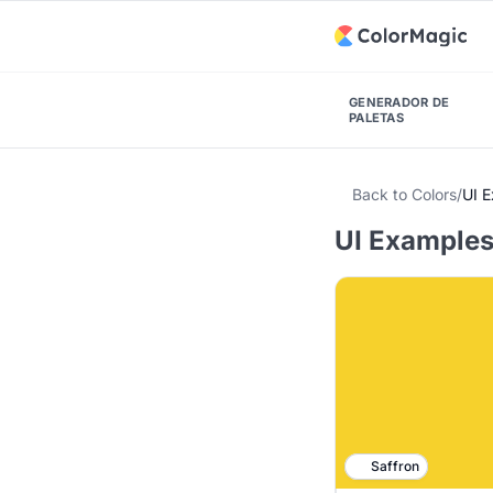
GENERADOR DE
PALETAS
Back to Colors
/
UI 
UI Examples
Saffron