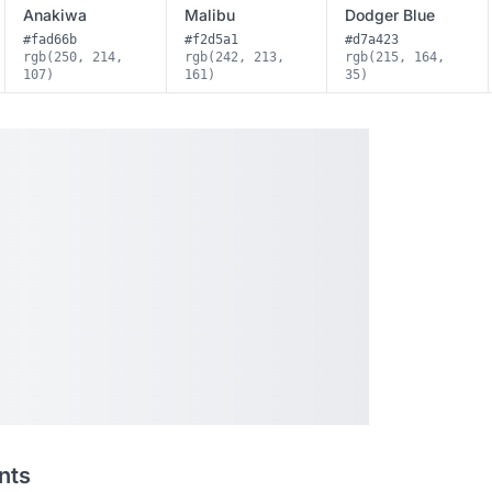
Anakiwa
Malibu
Dodger Blue
#fad66b
#f2d5a1
#d7a423
rgb(250, 214,
rgb(242, 213,
rgb(215, 164,
107)
161)
35)
nts