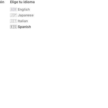
ión
Elige tu idioma
🇬🇧 English
🇯🇵 Japanese
🇮🇹 Italian
🇪🇸 Spanish