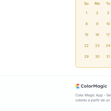
Su
Mo
Tu
1
2
3
8
9
10
15
16
17
22
23
24
29
30
31
Color Magic App - Ge
colores a partir de u