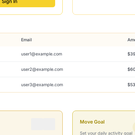
Sign In
Email
Am
user1@example.com
$39
user2@example.com
$60
user3@example.com
$53
Move Goal
Set your daily activity goal