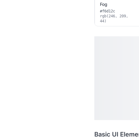
Fog
#f6d12c
rgb(246, 209,
44)
Basic UI Eleme