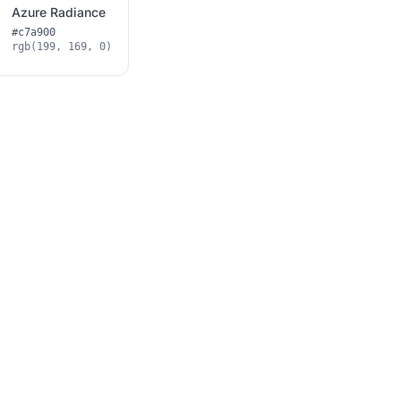
Azure Radiance
#c7a900
rgb(199, 169, 0)