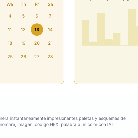
We
Th
Fr
Sa
4
5
6
7
11
12
13
14
18
19
20
21
25
26
27
28
nera instantáneamente impresionantes paletas y esquemas de
n nombre, imagen, código HEX, palabra o un color con IA!