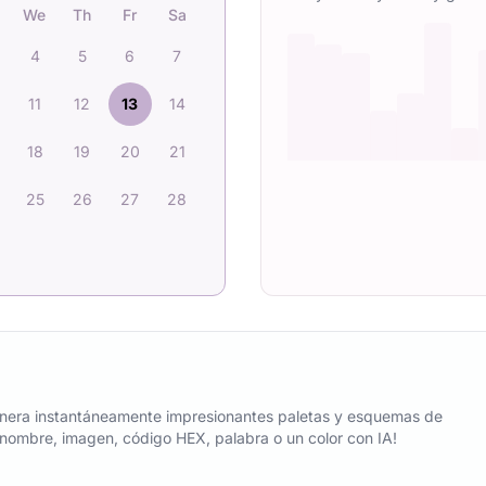
We
Th
Fr
Sa
4
5
6
7
11
12
13
14
18
19
20
21
25
26
27
28
nera instantáneamente impresionantes paletas y esquemas de
n nombre, imagen, código HEX, palabra o un color con IA!