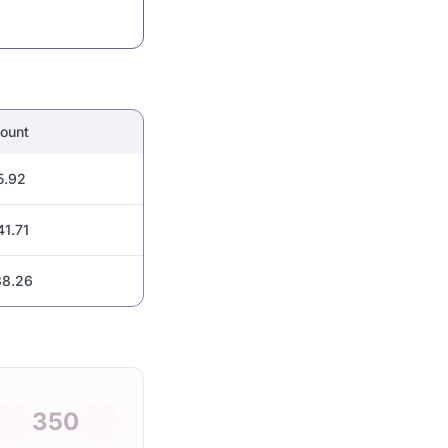
ount
5.92
1.71
38.26
350