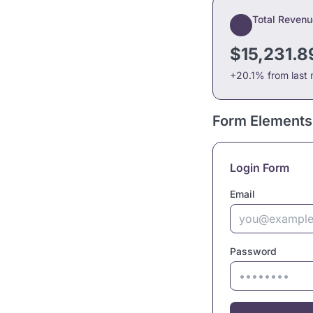
Total Revenu
$15,231.8
+20.1% from last
Form Elements
Login Form
Email
Password