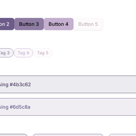
on 2
Button 3
Button 4
Button 5
Tag 3
Tag 4
Tag 5
using #4b3c62
sing #6d5c8a