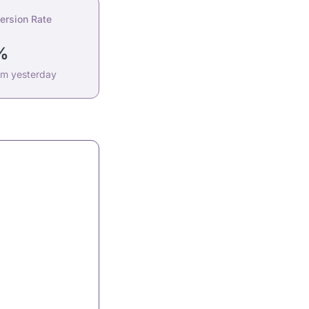
ersion Rate
%
om yesterday