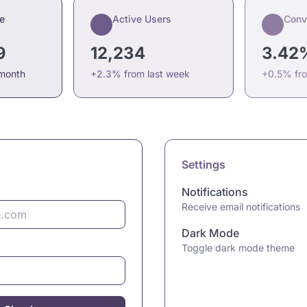
e
Active Users
Conv
9
12,234
3.42
 month
+2.3% from last week
+0.5% fr
Settings
Notifications
Receive email notifications
Dark Mode
Toggle dark mode theme