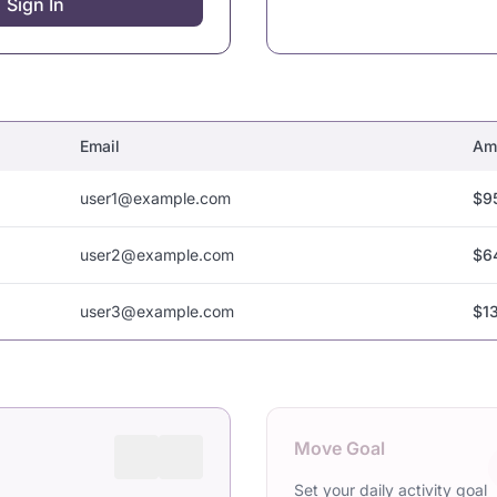
Sign In
Email
Am
user1@example.com
$9
user2@example.com
$64
user3@example.com
$1
Move Goal
Set your daily activity goal