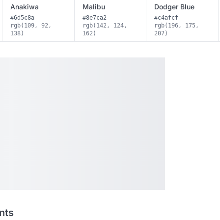
Anakiwa
Malibu
Dodger Blue
#6d5c8a
#8e7ca2
#c4afcf
rgb(109, 92,
rgb(142, 124,
rgb(196, 175,
138)
162)
207)
nts