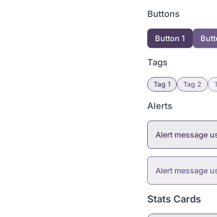
Buttons
Button 1
Butt
Tags
Tag 1
Tag 2
Alerts
Alert message 
Alert message u
Stats Cards