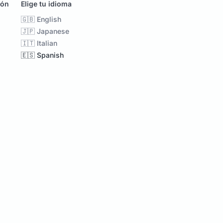
ión
Elige tu idioma
🇬🇧 English
🇯🇵 Japanese
🇮🇹 Italian
🇪🇸 Spanish