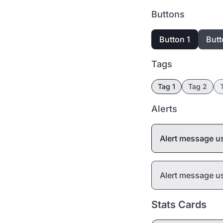
Buttons
Button 1
Butt
Tags
Tag 1
Tag 2
Alerts
Alert message u
Alert message 
Stats Cards