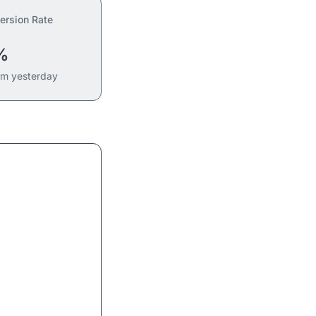
ersion Rate
%
om yesterday