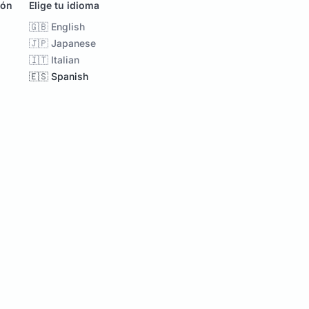
ión
Elige tu idioma
🇬🇧 English
🇯🇵 Japanese
🇮🇹 Italian
🇪🇸 Spanish