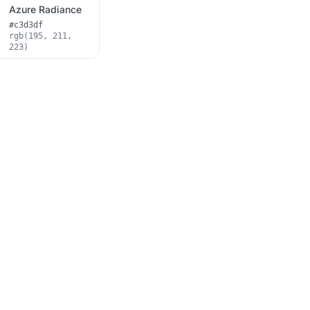
Azure Radiance
#c3d3df
rgb(195, 211,
223)