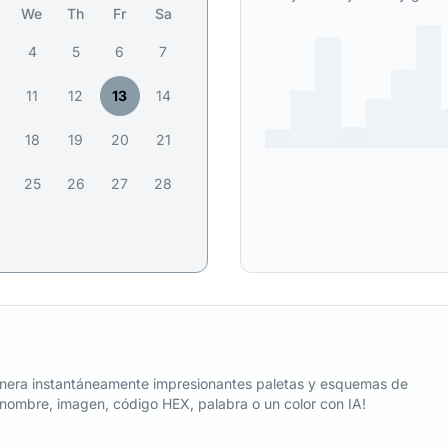
We
Th
Fr
Sa
4
5
6
7
11
12
13
14
18
19
20
21
25
26
27
28
nera instantáneamente impresionantes paletas y esquemas de
n nombre, imagen, código HEX, palabra o un color con IA!