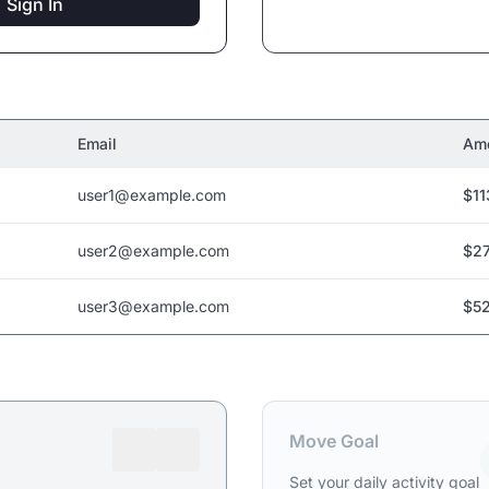
Sign In
Email
Am
user1@example.com
$11
user2@example.com
$27
user3@example.com
$52
Move Goal
Set your daily activity goal