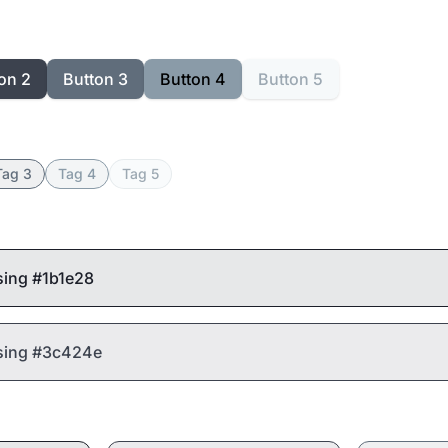
on 2
Button 3
Button 4
Button 5
Tag 3
Tag 4
Tag 5
sing #1b1e28
using #3c424e