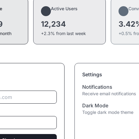
e
Active Users
Conv
9
12,234
3.42
 month
+2.3% from last week
+0.5% fr
Settings
Notifications
Receive email notifications
Dark Mode
Toggle dark mode theme