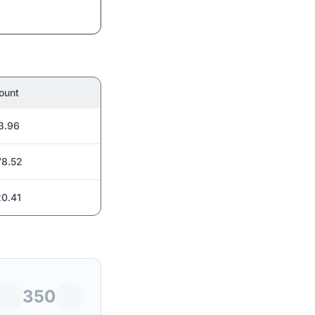
ount
3.96
8.52
0.41
350