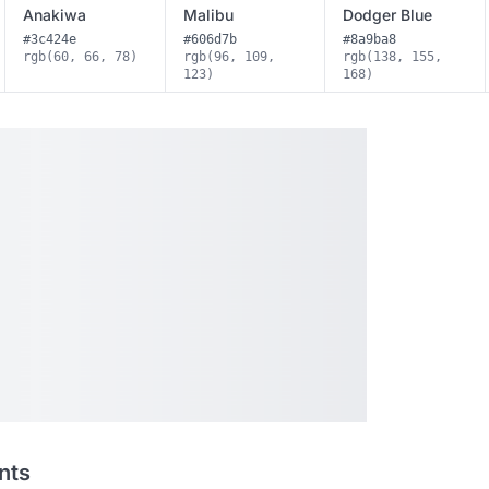
Anakiwa
Malibu
Dodger Blue
#3c424e
#606d7b
#8a9ba8
rgb(60, 66, 78)
rgb(96, 109,
rgb(138, 155,
123)
168)
nts