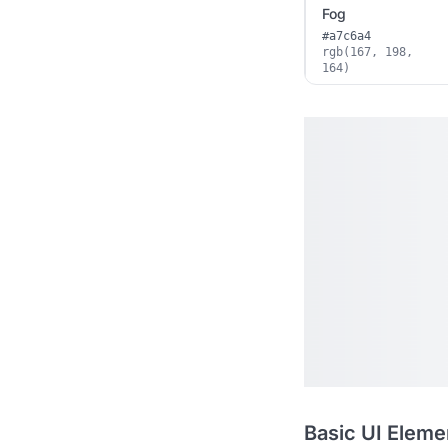
Fog
#a7c6a4
rgb(167, 198,
164)
Basic UI Eleme