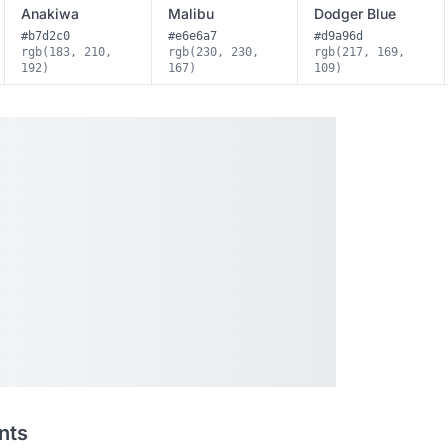
Anakiwa
Malibu
Dodger Blue
#b7d2c0
#e6e6a7
#d9a96d
rgb(183, 210,
rgb(230, 230,
rgb(217, 169,
192)
167)
109)
nts