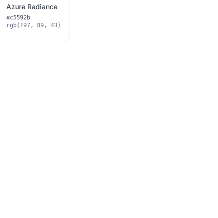
Azure Radiance
#c5592b
rgb(197, 89, 43)