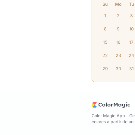
Su
Mo
Tu
1
2
3
8
9
10
15
16
17
22
23
24
29
30
31
Color Magic App - Ge
colores a partir de u