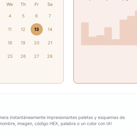
We
Th
Fr
Sa
4
5
6
7
11
12
13
14
18
19
20
21
25
26
27
28
nera instantáneamente impresionantes paletas y esquemas de
n nombre, imagen, código HEX, palabra o un color con IA!