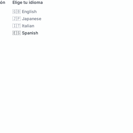
ión
Elige tu idioma
🇬🇧 English
🇯🇵 Japanese
🇮🇹 Italian
🇪🇸 Spanish