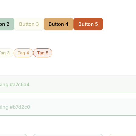
on 2
Button 3
Button 4
Button 5
Tag 3
Tag 4
Tag 5
sing #a7c6a4
sing #b7d2c0