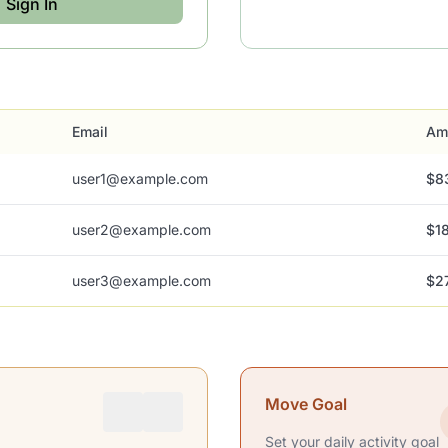
Sign In
Email
Am
user1@example.com
$83
user2@example.com
$1
user3@example.com
$2
Move Goal
Set your daily activity goal