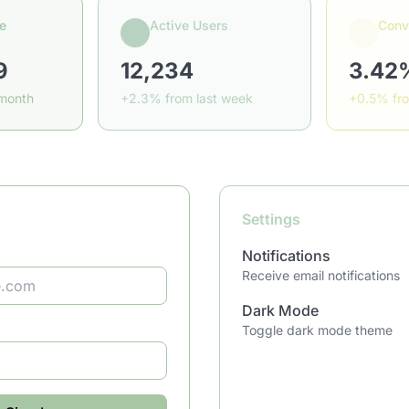
e
Active Users
Conv
9
12,234
3.42
 month
+2.3% from last week
+0.5% fr
Settings
Notifications
Receive email notifications
Dark Mode
Toggle dark mode theme