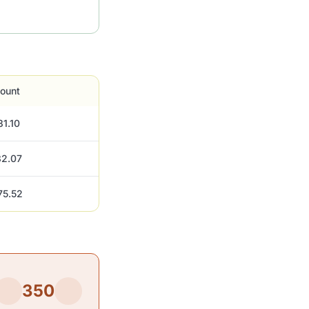
ount
1.10
82.07
75.52
350