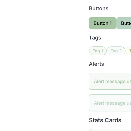
Buttons
Button 1
Butt
Tags
Tag 1
Tag 2
Alerts
Alert message u
Alert message u
Stats Cards