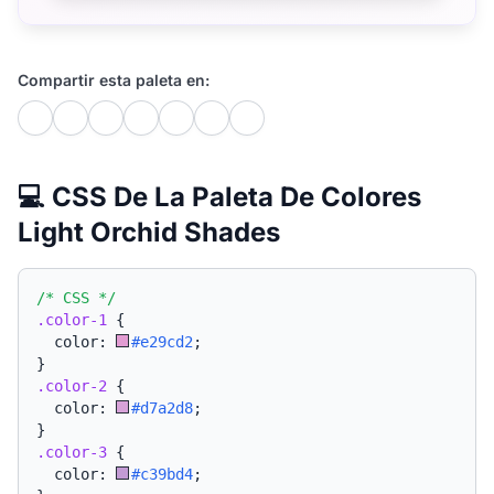
Compartir esta paleta en:
💻 CSS De La Paleta De Colores
Light Orchid Shades
/* CSS */
.color-1
{
  color: 
#e29cd2
;
}
.color-2
{
  color: 
#d7a2d8
;
}
.color-3
{
  color: 
#c39bd4
;