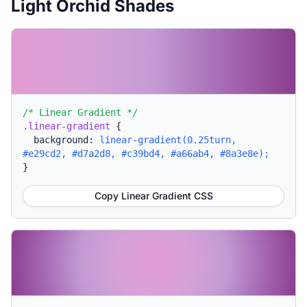
Light Orchid Shades
/* Linear Gradient */
.linear-gradient
{
background:
linear-gradient(0.25turn,
#e29cd2, #d7a2d8, #c39bd4, #a66ab4, #8a3e8e);
}
Copy Linear Gradient CSS