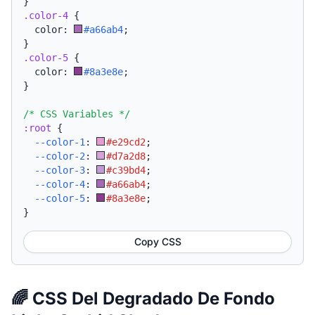
}
.color-4
{
  color: 
#a66ab4
;
}
.color-5
{
  color: 
#8a3e8e
;
}
/* CSS Variables */
:root
{
--color-1
:
#e29cd2
;
--color-2
:
#d7a2d8
;
--color-3
:
#c39bd4
;
--color-4
:
#a66ab4
;
--color-5
:
#8a3e8e
;
}
Copy CSS
🌈 CSS Del Degradado De Fondo