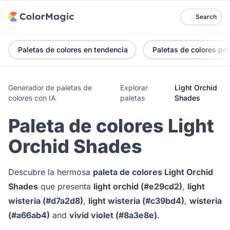
Search
Paletas de colores en tendencia
Paletas de colores po
Generador de paletas de
Explorar
Light Orchid
colores con IA
paletas
Shades
Paleta de colores Light
Orchid Shades
Descubre la hermosa
paleta de colores Light Orchid
Shades
que presenta
light orchid (#e29cd2)
,
light
wisteria (#d7a2d8)
,
light wisteria (#c39bd4)
,
wisteria
(#a66ab4)
and
vivid violet (#8a3e8e)
.