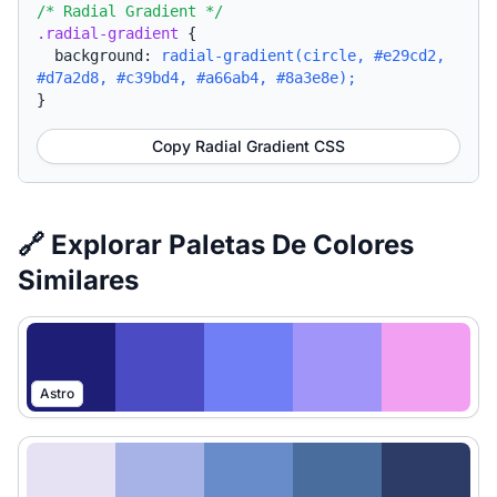
/* Radial Gradient */
.radial-gradient
{
background:
radial-gradient(circle, #e29cd2,
#d7a2d8, #c39bd4, #a66ab4, #8a3e8e);
}
Copy Radial Gradient CSS
🔗 Explorar Paletas De Colores
Similares
Astro