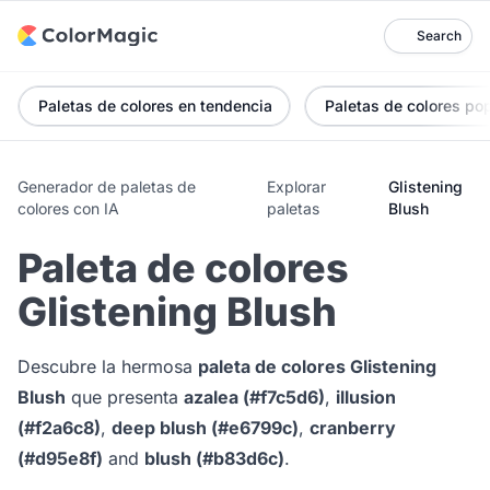
Search
Paletas de colores en tendencia
Paletas de colores po
Generador de paletas de
Explorar
Glistening
colores con IA
paletas
Blush
Paleta de colores
Glistening Blush
Descubre la hermosa
paleta de colores Glistening
Blush
que presenta
azalea (#f7c5d6)
,
illusion
(#f2a6c8)
,
deep blush (#e6799c)
,
cranberry
(#d95e8f)
and
blush (#b83d6c)
.