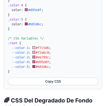
}
.color-4
{
  color: 
#d95e8f
;
}
.color-5
{
  color: 
#b83d6c
;
}
/* CSS Variables */
:root
{
--color-1
:
#f7c5d6
;
--color-2
:
#f2a6c8
;
--color-3
:
#e6799c
;
--color-4
:
#d95e8f
;
--color-5
:
#b83d6c
;
}
Copy CSS
🌈 CSS Del Degradado De Fondo