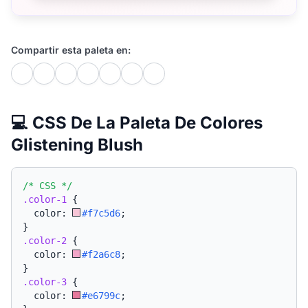
Compartir esta paleta en:
💻 CSS De La Paleta De Colores
Glistening Blush
/* CSS */
.color-1
{
  color: 
#f7c5d6
;
}
.color-2
{
  color: 
#f2a6c8
;
}
.color-3
{
  color: 
#e6799c
;