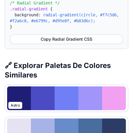
/* Radial Gradient */
.radial-gradient
{
background:
radial-gradient(circle, #f7c5d6,
#f2a6c8, #e6799c, #d95e8f, #b83d6c);
}
Copy Radial Gradient CSS
🔗 Explorar Paletas De Colores
Similares
Astro