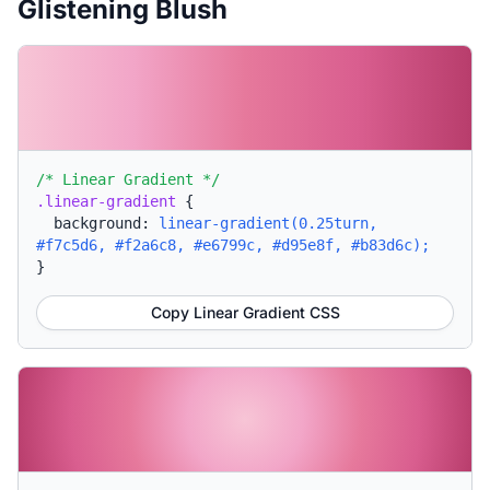
Glistening Blush
/* Linear Gradient */
.linear-gradient
{
background:
linear-gradient(0.25turn,
#f7c5d6, #f2a6c8, #e6799c, #d95e8f, #b83d6c);
}
Copy Linear Gradient CSS