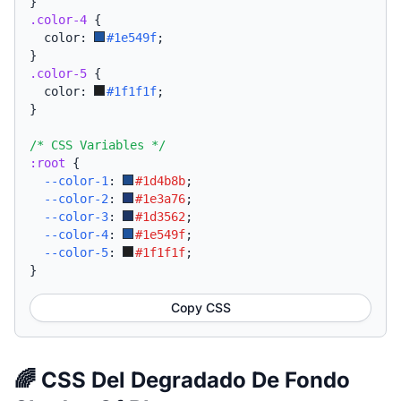
}
.color-4
{
  color: 
#1e549f
;
}
.color-5
{
  color: 
#1f1f1f
;
}
/* CSS Variables */
:root
{
--color-1
:
#1d4b8b
;
--color-2
:
#1e3a76
;
--color-3
:
#1d3562
;
--color-4
:
#1e549f
;
--color-5
:
#1f1f1f
;
}
Copy CSS
🌈 CSS Del Degradado De Fondo