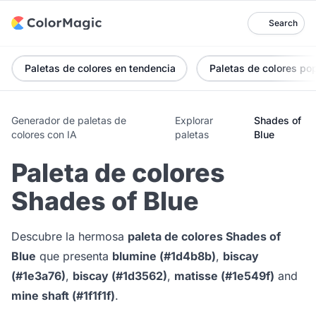
Search
Paletas de colores en tendencia
Paletas de colores po
Generador de paletas de
Explorar
Shades of
colores con IA
paletas
Blue
Paleta de colores
Shades of Blue
Descubre la hermosa
paleta de colores Shades of
Blue
que presenta
blumine (#1d4b8b)
,
biscay
(#1e3a76)
,
biscay (#1d3562)
,
matisse (#1e549f)
and
mine shaft (#1f1f1f)
.