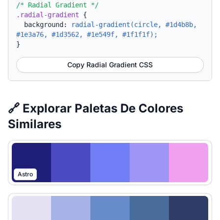
/* Radial Gradient */
.radial-gradient
{
background:
radial-gradient(circle, #1d4b8b,
#1e3a76, #1d3562, #1e549f, #1f1f1f);
}
Copy Radial Gradient CSS
🔗 Explorar Paletas De Colores
Similares
Astro