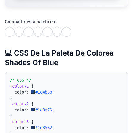
Compartir esta paleta en:
💻 CSS De La Paleta De Colores
Shades Of Blue
/* CSS */
.color-1
{
  color: 
#1d4b8b
;
}
.color-2
{
  color: 
#1e3a76
;
}
.color-3
{
  color: 
#1d3562
;