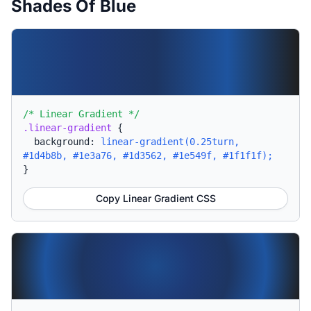
Shades Of Blue
/* Linear Gradient */
.linear-gradient
{
background:
linear-gradient(0.25turn,
#1d4b8b, #1e3a76, #1d3562, #1e549f, #1f1f1f);
}
Copy Linear Gradient CSS