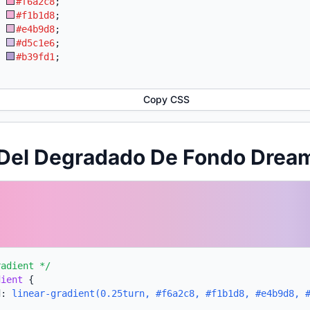
:
#f6a2c8
;
:
#f1b1d8
;
:
#e4b9d8
;
:
#d5c1e6
;
:
#b39fd1
;
Copy CSS
 Del Degradado De Fondo Drea
radient */
dient
{
d:
linear-gradient(0.25turn, #f6a2c8, #f1b1d8, #e4b9d8, 