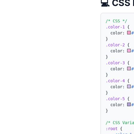
💻 CSS 
/* CSS */
.color-1
{
  color: 
#
}
.color-2
{
  color: 
#
}
.color-3
{
  color: 
#
}
.color-4
{
  color: 
#
}
.color-5
{
  color: 
#
}
/* CSS Vari
:root
{