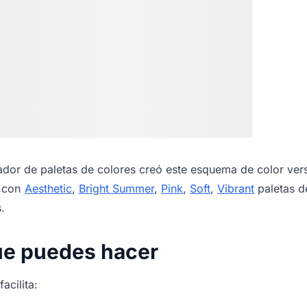
dor de paletas de colores
creó este esquema de color vers
s con
Aesthetic
,
Bright Summer
,
Pink
,
Soft
,
Vibrant
paletas d
.
ue puedes hacer
acilita: