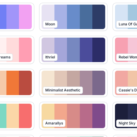
Moon
Luna Of G
Dreams
Ithriel
Rebel Wo
Minimalist Aesthetic
Cassie's 
Amarallys
Night Sky