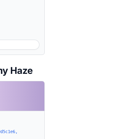
my Haze
#d5c1e6,