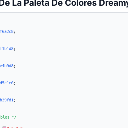
De La Paleta De Colores Dream
f6a2c8
;
f1b1d8
;
e4b9d8
;
d5c1e6
;
b39fd1
;
ables */