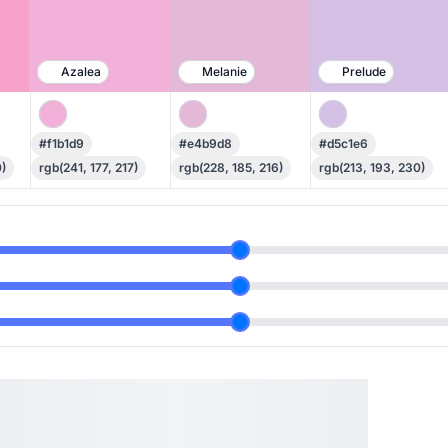
Azalea
Melanie
Prelude
#f1b1d9
#e4b9d8
#d5c1e6
)
rgb(241, 177, 217)
rgb(228, 185, 216)
rgb(213, 193, 230)