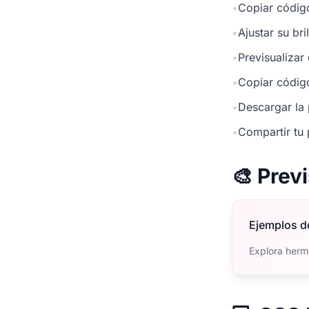
•
Copiar códig
•
Ajustar su br
•
Previsualizar
•
Copiar códig
•
Descargar la 
•
Compartir tu 
🎨 Prev
Ejemplos d
Explora herm