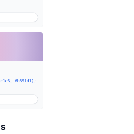
5c1e6, #b39fd1);
es