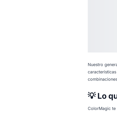
Nuestro
genera
característica
combinaciones
💡 Lo q
ColorMagic te f