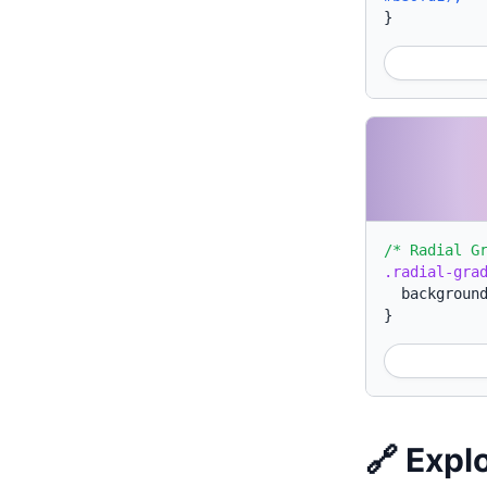
}
/* Radial G
.radial-gra
backgroun
}
🔗 Expl