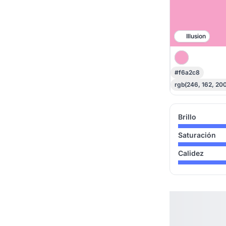
Illusion
#f6a2c8
rgb(246, 162, 200
Brillo
Saturación
Calidez