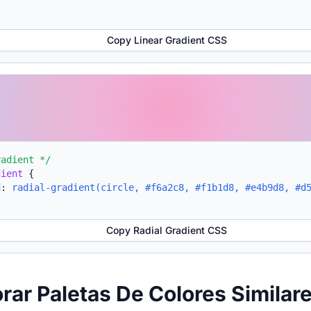
Copy Linear Gradient CSS
radient */
dient
{
d:
radial-gradient(circle, #f6a2c8, #f1b1d8, #e4b9d8, #d
Copy Radial Gradient CSS
orar Paletas De Colores Similar