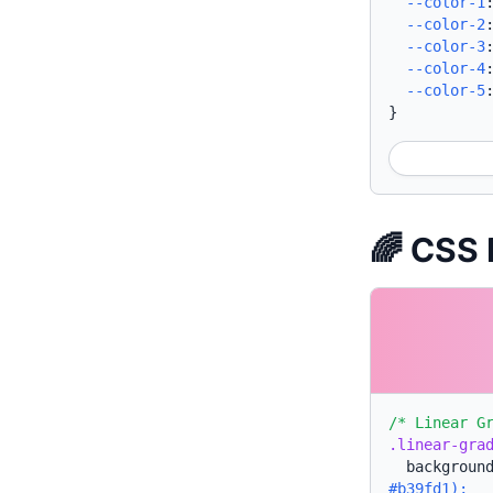
--color-1
--color-2
--color-3
--color-4
--color-5
}
🌈 CSS
/* Linear G
.linear-gra
backgroun
#b39fd1);