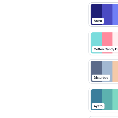
Astro
Cotton Candy 
Disturbed
Ayato