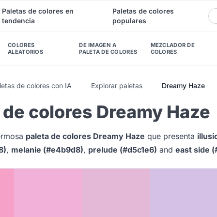
Paletas de colores en
Paletas de colores
tendencia
populares
COLORES
DE IMAGEN A
MEZCLADOR DE
ALEATORIOS
PALETA DE COLORES
COLORES
etas de colores con IA
Explorar paletas
Dreamy Haze
a de colores Dreamy Haze
hermosa
paleta de colores Dreamy Haze
que presenta
illus
8)
,
melanie (#e4b9d8)
,
prelude (#d5c1e6)
and
east side 