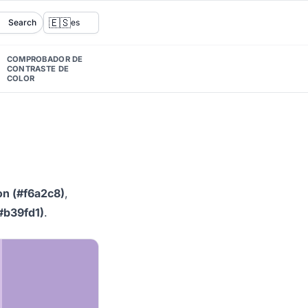
🇪🇸
Search
es
COMPROBADOR DE
CONTRASTE DE
COLOR
ion (#f6a2c8)
,
(#b39fd1)
.