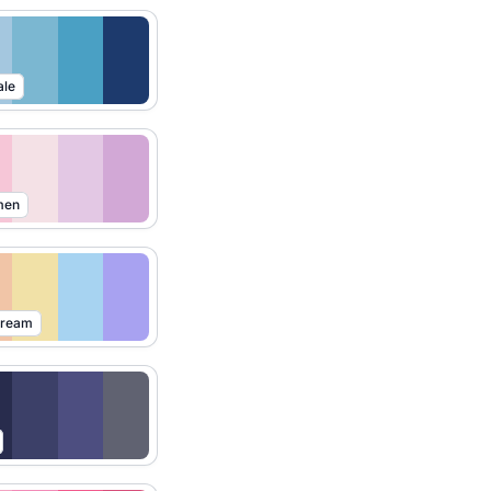
ale
men
Dream