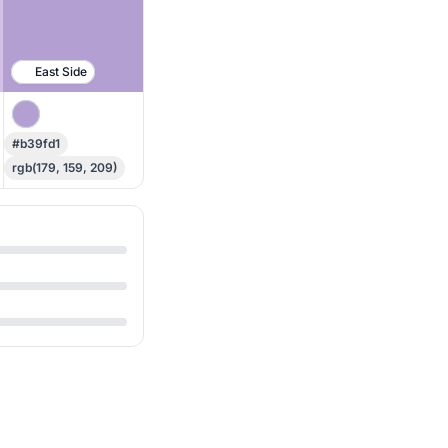
East Side
#b39fd1
rgb(179, 159, 209)