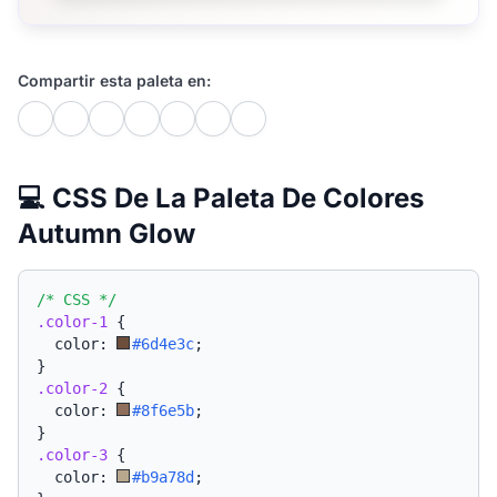
Compartir esta paleta en:
💻 CSS De La Paleta De Colores
Autumn Glow
/* CSS */
.color-1
{
  color: 
#6d4e3c
;
}
.color-2
{
  color: 
#8f6e5b
;
}
.color-3
{
  color: 
#b9a78d
;