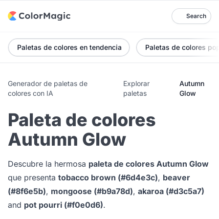
Search
Paletas de colores en tendencia
Paletas de colores po
Generador de paletas de
Explorar
Autumn
colores con IA
paletas
Glow
Paleta de colores
Autumn Glow
Descubre la hermosa
paleta de colores Autumn Glow
que presenta
tobacco brown (#6d4e3c)
,
beaver
(#8f6e5b)
,
mongoose (#b9a78d)
,
akaroa (#d3c5a7)
and
pot pourri (#f0e0d6)
.