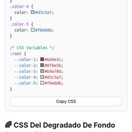
}
.color-4
{
  color: 
#d3c5a7
;
}
.color-5
{
  color: 
#f0e0d6
;
}
/* CSS Variables */
:root
{
--color-1
:
#6d4e3c
;
--color-2
:
#8f6e5b
;
--color-3
:
#b9a78d
;
--color-4
:
#d3c5a7
;
--color-5
:
#f0e0d6
;
}
Copy CSS
🌈 CSS Del Degradado De Fondo