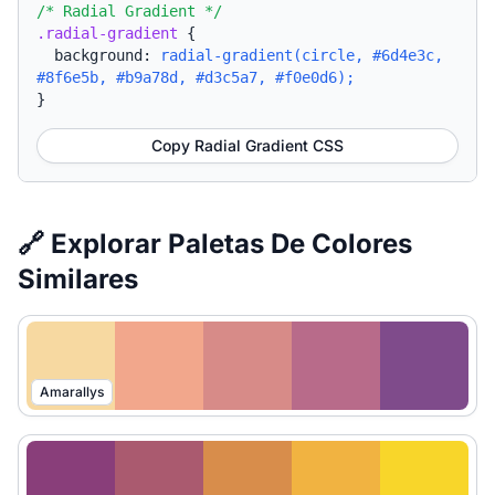
/* Radial Gradient */
.radial-gradient
{
background:
radial-gradient(circle, #6d4e3c,
#8f6e5b, #b9a78d, #d3c5a7, #f0e0d6);
}
Copy Radial Gradient CSS
🔗 Explorar Paletas De Colores
Similares
Amarallys