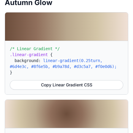
Autumn Glow
/* Linear Gradient */
.linear-gradient
{
background:
linear-gradient(0.25turn,
#6d4e3c, #8f6e5b, #b9a78d, #d3c5a7, #f0e0d6);
}
Copy Linear Gradient CSS