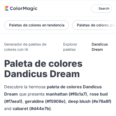
Search
Paletas de colores en tendencia
Paletas de colores po
Generador de paletas de
Explorar
Dandicus
colores con IA
paletas
Dream
Paleta de colores
Dandicus Dream
Descubre la hermosa
paleta de colores Dandicus
Dream
que presenta
manhattan (#f6c1a7)
,
rose bud
(#f7aea1)
,
geraldine (#f5908e)
,
deep blush (#e76a8f)
and
cabaret (#d44e7b)
.