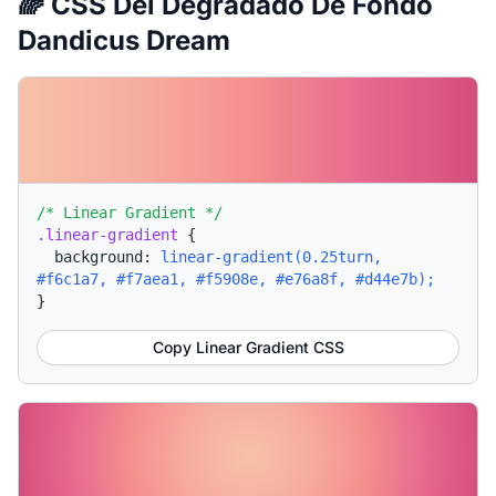
🌈 CSS Del Degradado De Fondo
Dandicus Dream
/* Linear Gradient */
.linear-gradient
{
background:
linear-gradient(0.25turn,
#f6c1a7, #f7aea1, #f5908e, #e76a8f, #d44e7b);
}
Copy Linear Gradient CSS