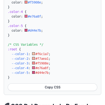
  color: 
#f5908e
;
}
.color-4
{
  color: 
#e76a8f
;
}
.color-5
{
  color: 
#d44e7b
;
}
/* CSS Variables */
:root
{
--color-1
:
#f6c1a7
;
--color-2
:
#f7aea1
;
--color-3
:
#f5908e
;
--color-4
:
#e76a8f
;
--color-5
:
#d44e7b
;
}
Copy CSS