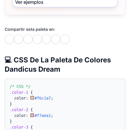
Ver ejemplos
Compartir esta paleta en:
💻 CSS De La Paleta De Colores
Dandicus Dream
/* CSS */
.color-1
{
  color: 
#f6c1a7
;
}
.color-2
{
  color: 
#f7aea1
;
}
.color-3
{