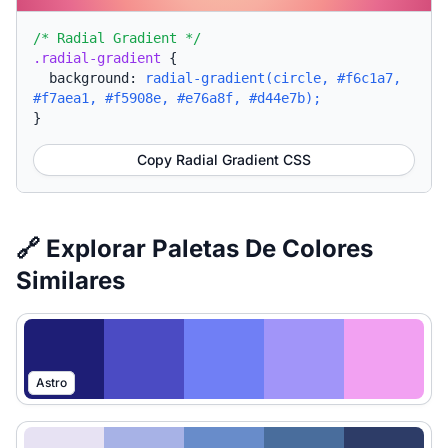
/* Radial Gradient */
.radial-gradient
{
background:
radial-gradient(circle, #f6c1a7,
#f7aea1, #f5908e, #e76a8f, #d44e7b);
}
Copy Radial Gradient CSS
🔗 Explorar Paletas De Colores
Similares
Astro