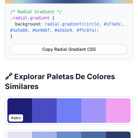
/* Radial Gradient */
.radial-gradient
{
background:
radial-gradient(circle, #1f3a5c,
#3a5a88, #6e90bf, #a5d2e9, #f5c87a);
}
Copy Radial Gradient CSS
🔗 Explorar Paletas De Colores
Similares
Astro