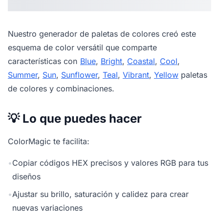
Nuestro
generador de paletas de colores
creó este
esquema de color versátil que comparte
características con
Blue
,
Bright
,
Coastal
,
Cool
,
Summer
,
Sun
,
Sunflower
,
Teal
,
Vibrant
,
Yellow
paletas
de colores y combinaciones.
💡 Lo que puedes hacer
ColorMagic te facilita:
•
Copiar códigos HEX precisos y valores RGB para tus
diseños
•
Ajustar su brillo, saturación y calidez para crear
nuevas variaciones