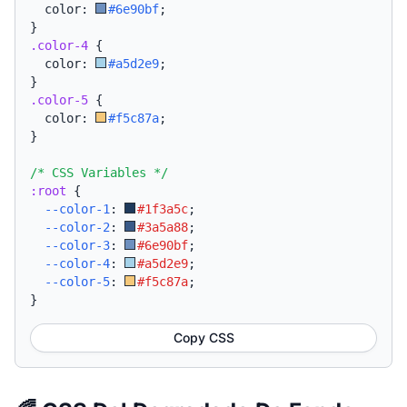
  color: 
#6e90bf
;
}
.color-4
{
  color: 
#a5d2e9
;
}
.color-5
{
  color: 
#f5c87a
;
}
/* CSS Variables */
:root
{
--color-1
:
#1f3a5c
;
--color-2
:
#3a5a88
;
--color-3
:
#6e90bf
;
--color-4
:
#a5d2e9
;
--color-5
:
#f5c87a
;
}
Copy CSS