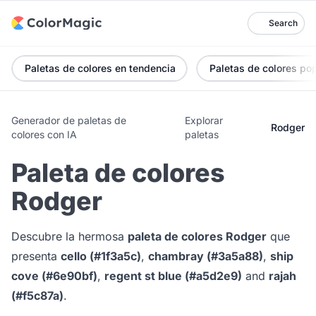
Search
Paletas de colores en tendencia
Paletas de colores po
Generador de paletas de
Explorar
Rodger
colores con IA
paletas
Paleta de colores
Rodger
Descubre la hermosa
paleta de colores Rodger
que
presenta
cello (#1f3a5c)
,
chambray (#3a5a88)
,
ship
cove (#6e90bf)
,
regent st blue (#a5d2e9)
and
rajah
(#f5c87a)
.