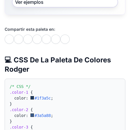
Ver ejemplos
Compartir esta paleta en:
💻 CSS De La Paleta De Colores
Rodger
/* CSS */
.color-1
{
  color: 
#1f3a5c
;
}
.color-2
{
  color: 
#3a5a88
;
}
.color-3
{