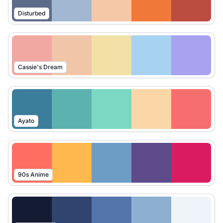
Disturbed
Cassie's Dream
Ayato
90s Anime