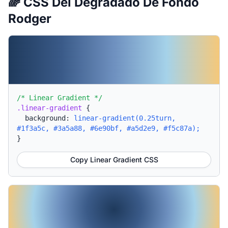
🌈 CSS Del Degradado De Fondo
Rodger
/* Linear Gradient */
.linear-gradient
{
background:
linear-gradient(0.25turn,
#1f3a5c, #3a5a88, #6e90bf, #a5d2e9, #f5c87a);
}
Copy Linear Gradient CSS