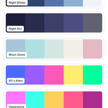
Night Winter
Night Sky
Moon Stone
80's Alien
Vaporwave