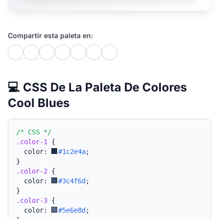
Compartir esta paleta en:
💻 CSS De La Paleta De Colores
Cool Blues
/* CSS */
.color-1
{
  color: 
#1c2e4a
;
}
.color-2
{
  color: 
#3c4f6d
;
}
.color-3
{
  color: 
#5e6e8d
;