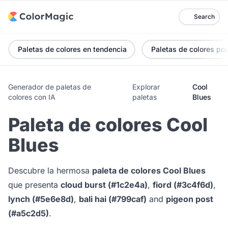
Search
Paletas de colores en tendencia
Paletas de colores po
Generador de paletas de
Explorar
Cool
colores con IA
paletas
Blues
Paleta de colores Cool
Blues
Descubre la hermosa
paleta de colores Cool Blues
que presenta
cloud burst (#1c2e4a)
,
fiord (#3c4f6d)
,
lynch (#5e6e8d)
,
bali hai (#799caf)
and
pigeon post
(#a5c2d5)
.