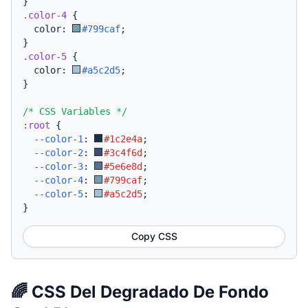
}
.color-4
{
  color: 
#799caf
;
}
.color-5
{
  color: 
#a5c2d5
;
}
/* CSS Variables */
:root
{
--color-1
:
#1c2e4a
;
--color-2
:
#3c4f6d
;
--color-3
:
#5e6e8d
;
--color-4
:
#799caf
;
--color-5
:
#a5c2d5
;
}
Copy CSS
🌈 CSS Del Degradado De Fondo