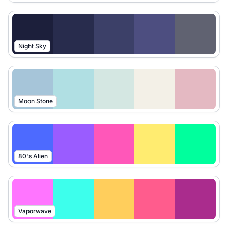
Night Sky
Moon Stone
80's Alien
Vaporwave