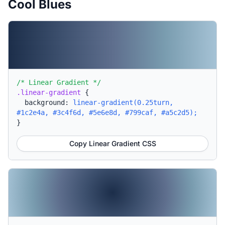
Cool Blues
/* Linear Gradient */
.linear-gradient
{
background:
linear-gradient(0.25turn,
#1c2e4a, #3c4f6d, #5e6e8d, #799caf, #a5c2d5);
}
Copy Linear Gradient CSS