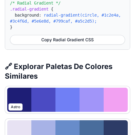
/* Radial Gradient */
.radial-gradient
{
background:
radial-gradient(circle, #1c2e4a,
#3c4f6d, #5e6e8d, #799caf, #a5c2d5);
}
Copy Radial Gradient CSS
🔗 Explorar Paletas De Colores
Similares
Astro