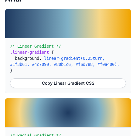
/* Linear Gradient */
.linear-gradient
{
background:
linear-gradient(0.25turn,
#1f3b61, #4c7090, #80b1c6, #f6d788, #f0a400);
}
Copy Linear Gradient CSS
/* Radial Gradient */