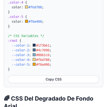
.color-4
{
  color: 
#f6d788
;
}
.color-5
{
  color: 
#f0a400
;
}
/* CSS Variables */
:root
{
--color-1
:
#1f3b61
;
--color-2
:
#4c7090
;
--color-3
:
#80b1c6
;
--color-4
:
#f6d788
;
--color-5
:
#f0a400
;
}
Copy CSS
🌈 CSS Del Degradado De Fondo
Arial