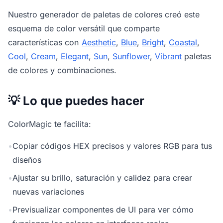
Nuestro
generador de paletas de colores
creó este
esquema de color versátil que comparte
características con
Aesthetic
,
Blue
,
Bright
,
Coastal
,
Cool
,
Cream
,
Elegant
,
Sun
,
Sunflower
,
Vibrant
paletas
de colores y combinaciones.
💡 Lo que puedes hacer
ColorMagic te facilita:
•
Copiar códigos HEX precisos y valores RGB para tus
diseños
•
Ajustar su brillo, saturación y calidez para crear
nuevas variaciones
•
Previsualizar componentes de UI para ver cómo