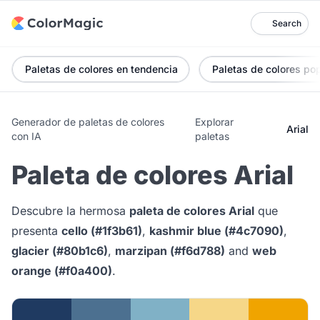
Search
Paletas de colores en tendencia
Paletas de colores po
Generador de paletas de colores
Explorar
Arial
con IA
paletas
Paleta de colores Arial
Descubre la hermosa
paleta de colores Arial
que
presenta
cello (#1f3b61)
,
kashmir blue (#4c7090)
,
glacier (#80b1c6)
,
marzipan (#f6d788)
and
web
orange (#f0a400)
.