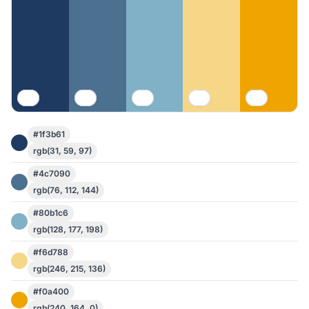
#1f3b61
rgb(31, 59, 97)
#4c7090
rgb(76, 112, 144)
#80b1c6
rgb(128, 177, 198)
#f6d788
rgb(246, 215, 136)
#f0a400
rgb(240, 164, 0)