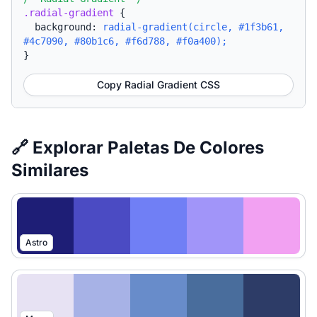
.radial-gradient
{
background:
radial-gradient(circle, #1f3b61,
#4c7090, #80b1c6, #f6d788, #f0a400);
}
Copy Radial Gradient CSS
🔗 Explorar Paletas De Colores
Similares
Astro