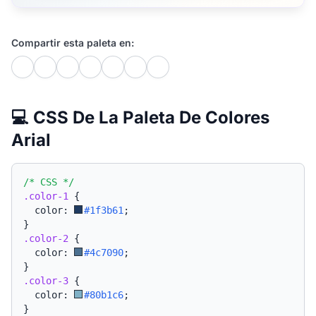
Compartir esta paleta en:
💻 CSS De La Paleta De Colores
Arial
/* CSS */
.color-1
{
  color: 
#1f3b61
;
}
.color-2
{
  color: 
#4c7090
;
}
.color-3
{
  color: 
#80b1c6
;
}