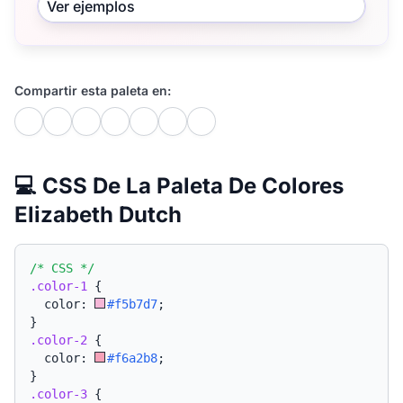
Ver ejemplos
Compartir esta paleta en:
💻 CSS De La Paleta De Colores
Elizabeth Dutch
/* CSS */
.color-1
{
  color: 
#f5b7d7
;
}
.color-2
{
  color: 
#f6a2b8
;
}
.color-3
{