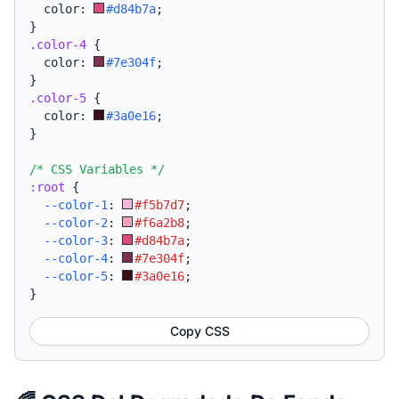
  color: 
#d84b7a
;
}
.color-4
{
  color: 
#7e304f
;
}
.color-5
{
  color: 
#3a0e16
;
}
/* CSS Variables */
:root
{
--color-1
:
#f5b7d7
;
--color-2
:
#f6a2b8
;
--color-3
:
#d84b7a
;
--color-4
:
#7e304f
;
--color-5
:
#3a0e16
;
}
Copy CSS