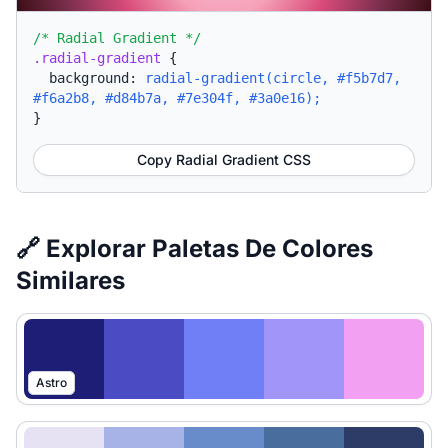
/* Radial Gradient */
.radial-gradient
{
background:
radial-gradient(circle, #f5b7d7,
#f6a2b8, #d84b7a, #7e304f, #3a0e16);
}
Copy Radial Gradient CSS
🔗 Explorar Paletas De Colores
Similares
Astro