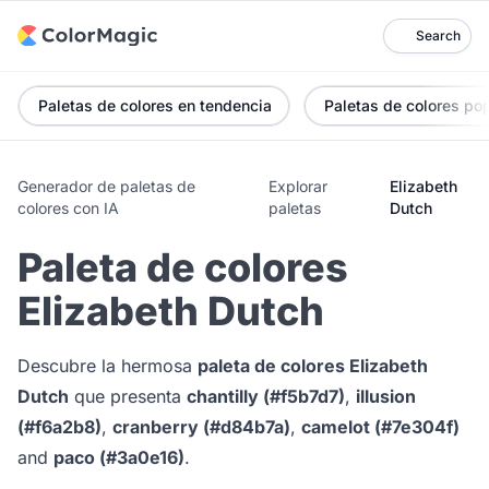
Search
Paletas de colores en tendencia
Paletas de colores po
Generador de paletas de
Explorar
Elizabeth
colores con IA
paletas
Dutch
Paleta de colores
Elizabeth Dutch
Descubre la hermosa
paleta de colores Elizabeth
Dutch
que presenta
chantilly (#f5b7d7)
,
illusion
(#f6a2b8)
,
cranberry (#d84b7a)
,
camelot (#7e304f)
and
paco (#3a0e16)
.