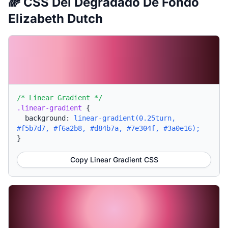
🌈 CSS Del Degradado De Fondo
Elizabeth Dutch
/* Linear Gradient */
.linear-gradient
{
background:
linear-gradient(0.25turn,
#f5b7d7, #f6a2b8, #d84b7a, #7e304f, #3a0e16);
}
Copy Linear Gradient CSS