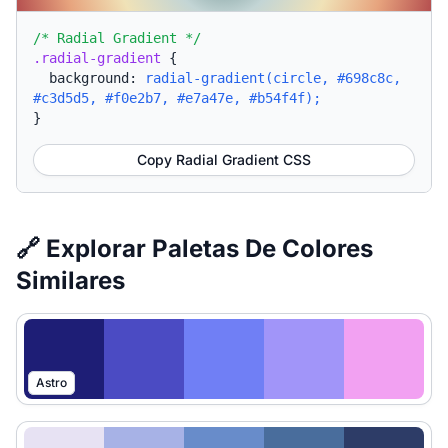
/* Radial Gradient */
.radial-gradient
{
background:
radial-gradient(circle, #698c8c,
#c3d5d5, #f0e2b7, #e7a47e, #b54f4f);
}
Copy Radial Gradient CSS
🔗 Explorar Paletas De Colores
Similares
Astro