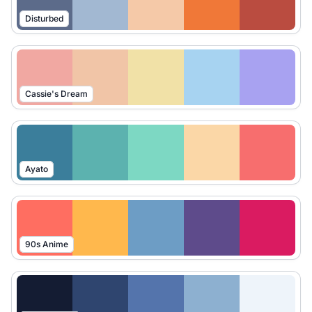
Disturbed
Cassie's Dream
Ayato
90s Anime