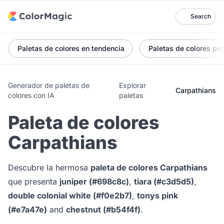
Search
Paletas de colores en tendencia
Paletas de colores po
Generador de paletas de
Explorar
Carpathians
colores con IA
paletas
Paleta de colores
Carpathians
Descubre la hermosa
paleta de colores Carpathians
que presenta
juniper (#698c8c)
,
tiara (#c3d5d5)
,
double colonial white (#f0e2b7)
,
tonys pink
(#e7a47e)
and
chestnut (#b54f4f)
.