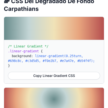
🌈 CSS Del Degradado De Fondo
Carpathians
/* Linear Gradient */
.linear-gradient
{
background:
linear-gradient(0.25turn,
#698c8c, #c3d5d5, #f0e2b7, #e7a47e, #b54f4f);
}
Copy Linear Gradient CSS