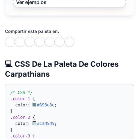
Ver ejemplos
Compartir esta paleta en:
💻 CSS De La Paleta De Colores
Carpathians
/* CSS */
.color-1
{
  color: 
#698c8c
;
}
.color-2
{
  color: 
#c3d5d5
;
}
.color-3
{