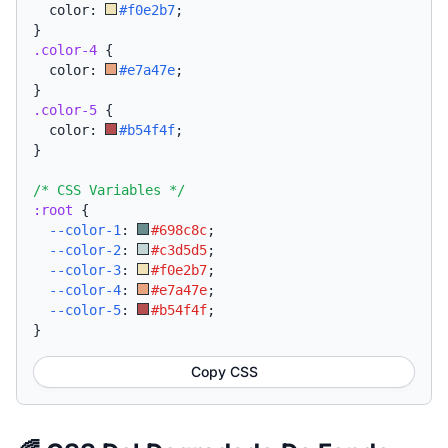
  color: 
#f0e2b7
;
}
.color-4
{
  color: 
#e7a47e
;
}
.color-5
{
  color: 
#b54f4f
;
}
/* CSS Variables */
:root
{
--color-1
:
#698c8c
;
--color-2
:
#c3d5d5
;
--color-3
:
#f0e2b7
;
--color-4
:
#e7a47e
;
--color-5
:
#b54f4f
;
}
Copy CSS