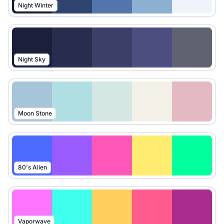
Night Winter
Night Sky
Moon Stone
80's Alien
Vaporwave