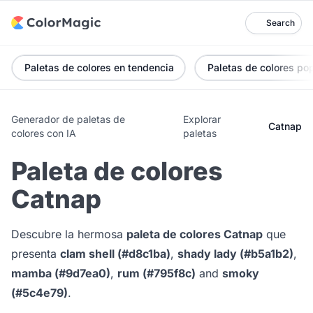
Search
Paletas de colores en tendencia
Paletas de colores po
Generador de paletas de
Explorar
Catnap
colores con IA
paletas
Paleta de colores
Catnap
Descubre la hermosa
paleta de colores Catnap
que
presenta
clam shell (#d8c1ba)
,
shady lady (#b5a1b2)
,
mamba (#9d7ea0)
,
rum (#795f8c)
and
smoky
(#5c4e79)
.