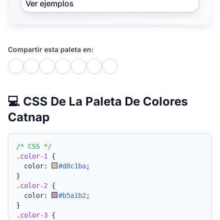
Ver ejemplos
Compartir esta paleta en:
💻 CSS De La Paleta De Colores
Catnap
/* CSS */
.color-1
{
  color: 
#d8c1ba
;
}
.color-2
{
  color: 
#b5a1b2
;
}
.color-3
{