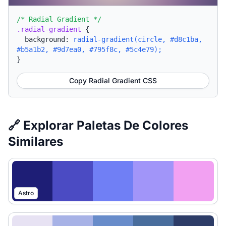
/* Radial Gradient */
.radial-gradient
{
background:
radial-gradient(circle, #d8c1ba,
#b5a1b2, #9d7ea0, #795f8c, #5c4e79);
}
Copy Radial Gradient CSS
🔗 Explorar Paletas De Colores
Similares
Astro