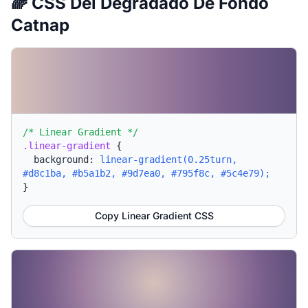
🌈 CSS Del Degradado De Fondo
Catnap
/* Linear Gradient */
.linear-gradient
{
background:
linear-gradient(0.25turn,
#d8c1ba, #b5a1b2, #9d7ea0, #795f8c, #5c4e79);
}
Copy Linear Gradient CSS