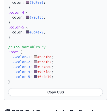
  color: 
#9d7ea0
;
}
.color-4
{
  color: 
#795f8c
;
}
.color-5
{
  color: 
#5c4e79
;
}
/* CSS Variables */
:root
{
--color-1
:
#d8c1ba
;
--color-2
:
#b5a1b2
;
--color-3
:
#9d7ea0
;
--color-4
:
#795f8c
;
--color-5
:
#5c4e79
;
}
Copy CSS