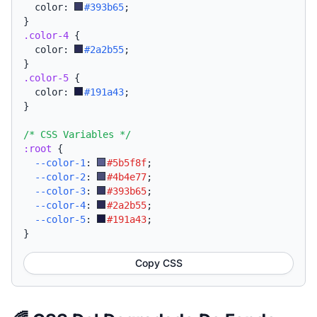
  color: 
#393b65
;
}
.color-4
{
  color: 
#2a2b55
;
}
.color-5
{
  color: 
#191a43
;
}
/* CSS Variables */
:root
{
--color-1
:
#5b5f8f
;
--color-2
:
#4b4e77
;
--color-3
:
#393b65
;
--color-4
:
#2a2b55
;
--color-5
:
#191a43
;
}
Copy CSS