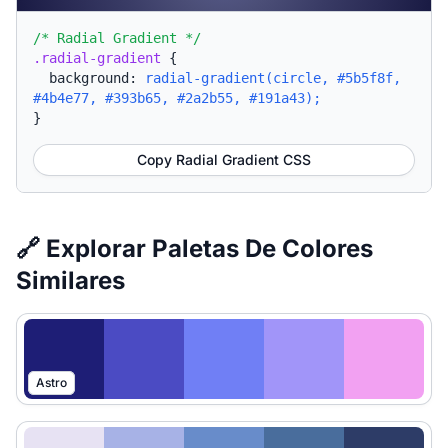
/* Radial Gradient */
.radial-gradient
{
background:
radial-gradient(circle, #5b5f8f,
#4b4e77, #393b65, #2a2b55, #191a43);
}
Copy Radial Gradient CSS
🔗 Explorar Paletas De Colores
Similares
Astro