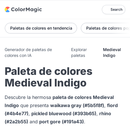
Search
Paletas de colores en tendencia
Paletas de colores po
Generador de paletas de
Explorar
Medieval
colores con IA
paletas
Indigo
Paleta de colores
Medieval Indigo
Descubre la hermosa
paleta de colores Medieval
Indigo
que presenta
waikawa gray (#5b5f8f)
,
fiord
(#4b4e77)
,
pickled bluewood (#393b65)
,
rhino
(#2a2b55)
and
port gore (#191a43)
.