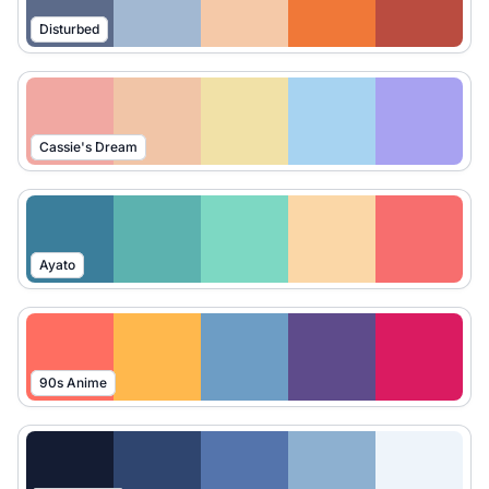
Disturbed
Cassie's Dream
Ayato
90s Anime