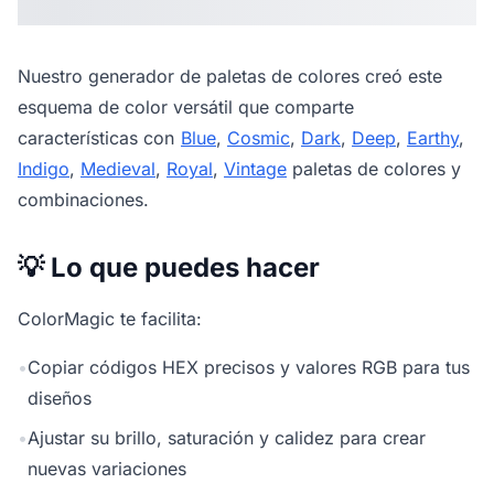
Nuestro
generador de paletas de colores
creó este
esquema de color versátil que comparte
características con
Blue
,
Cosmic
,
Dark
,
Deep
,
Earthy
,
Indigo
,
Medieval
,
Royal
,
Vintage
paletas de colores y
combinaciones.
💡 Lo que puedes hacer
ColorMagic te facilita:
•
Copiar códigos HEX precisos y valores RGB para tus
diseños
•
Ajustar su brillo, saturación y calidez para crear
nuevas variaciones