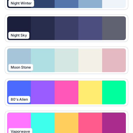
Night Winter
Night Sky
Moon Stone
80's Alien
Vaporwave