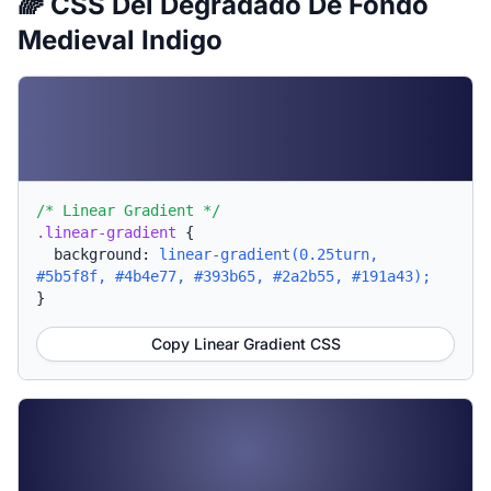
🌈 CSS Del Degradado De Fondo
Medieval Indigo
/* Linear Gradient */
.linear-gradient
{
background:
linear-gradient(0.25turn,
#5b5f8f, #4b4e77, #393b65, #2a2b55, #191a43);
}
Copy Linear Gradient CSS