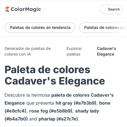
Search
Paletas de colores en tendencia
Paletas de colores po
Generador de paletas de
Explorar
Cadaver's
colores con IA
paletas
Elegance
Paleta de colores
Cadaver's Elegance
Descubre la hermosa
paleta de colores Cadaver's
Elegance
que presenta
hit gray (#a7b3b9)
,
bone
(#e8cfc4)
,
rose fog (#e5b8b9)
,
shady lady
(#b4a7b0)
and
pharlap (#a27c7e)
.