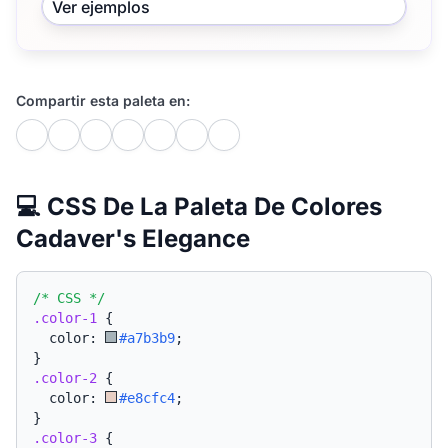
Ver ejemplos
Compartir esta paleta en:
💻 CSS De La Paleta De Colores
Cadaver's Elegance
/* CSS */
.color-1
{
  color: 
#a7b3b9
;
}
.color-2
{
  color: 
#e8cfc4
;
}
.color-3
{