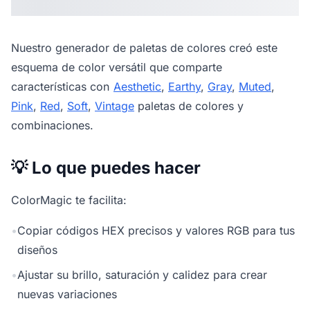
Nuestro
generador de paletas de colores
creó este
esquema de color versátil que comparte
características con
Aesthetic
,
Earthy
,
Gray
,
Muted
,
Pink
,
Red
,
Soft
,
Vintage
paletas de colores y
combinaciones.
💡 Lo que puedes hacer
ColorMagic te facilita:
•
Copiar códigos HEX precisos y valores RGB para tus
diseños
•
Ajustar su brillo, saturación y calidez para crear
nuevas variaciones