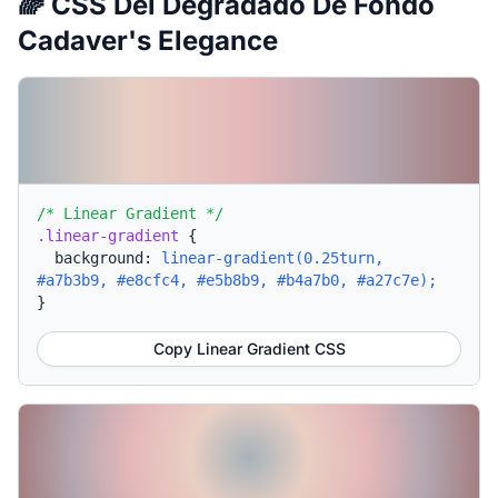
🌈 CSS Del Degradado De Fondo
Cadaver's Elegance
/* Linear Gradient */
.linear-gradient
{
background:
linear-gradient(0.25turn,
#a7b3b9, #e8cfc4, #e5b8b9, #b4a7b0, #a27c7e);
}
Copy Linear Gradient CSS