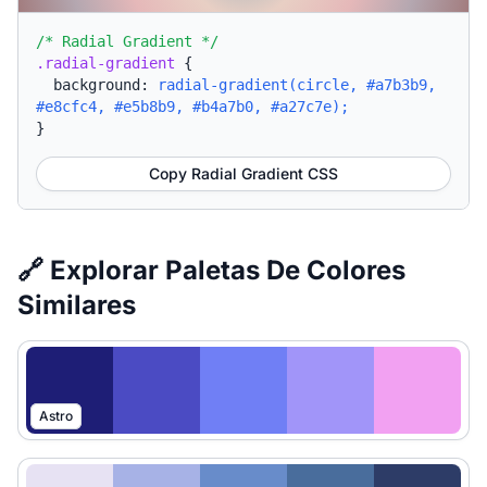
/* Radial Gradient */
.radial-gradient
{
background:
radial-gradient(circle, #a7b3b9,
#e8cfc4, #e5b8b9, #b4a7b0, #a27c7e);
}
Copy Radial Gradient CSS
🔗 Explorar Paletas De Colores
Similares
Astro