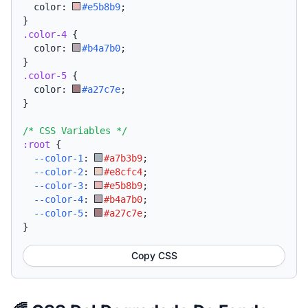
  color: 
#e5b8b9
;
}
.color-4
{
  color: 
#b4a7b0
;
}
.color-5
{
  color: 
#a27c7e
;
}
/* CSS Variables */
:root
{
--color-1
:
#a7b3b9
;
--color-2
:
#e8cfc4
;
--color-3
:
#e5b8b9
;
--color-4
:
#b4a7b0
;
--color-5
:
#a27c7e
;
}
Copy CSS