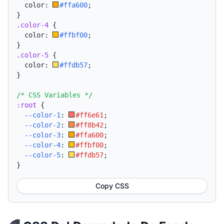
  color: 
#ffa600
;
}
.color-4
{
  color: 
#ffbf00
;
}
.color-5
{
  color: 
#ffdb57
;
}
/* CSS Variables */
:root
{
--color-1
:
#ff6e61
;
--color-2
:
#ff8b42
;
--color-3
:
#ffa600
;
--color-4
:
#ffbf00
;
--color-5
:
#ffdb57
;
}
Copy CSS