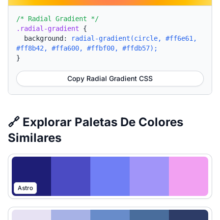
/* Radial Gradient */
.radial-gradient
{
background:
radial-gradient(circle, #ff6e61,
#ff8b42, #ffa600, #ffbf00, #ffdb57);
}
Copy Radial Gradient CSS
🔗 Explorar Paletas De Colores
Similares
Astro