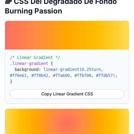
🌈 CSS Del Degradado De Fondo
Burning Passion
/* Linear Gradient */
.linear-gradient
{
background:
linear-gradient(0.25turn,
#ff6e61, #ff8b42, #ffa600, #ffbf00, #ffdb57);
}
Copy Linear Gradient CSS