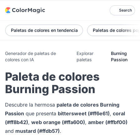
Search
Paletas de colores en tendencia
Paletas de colores po
Generador de paletas de
Explorar
Burning
colores con IA
paletas
Passion
Paleta de colores
Burning Passion
Descubre la hermosa
paleta de colores Burning
Passion
que presenta
bittersweet (#ff6e61)
,
coral
(#ff8b42)
,
web orange (#ffa600)
,
amber (#ffbf00)
and
mustard (#ffdb57)
.