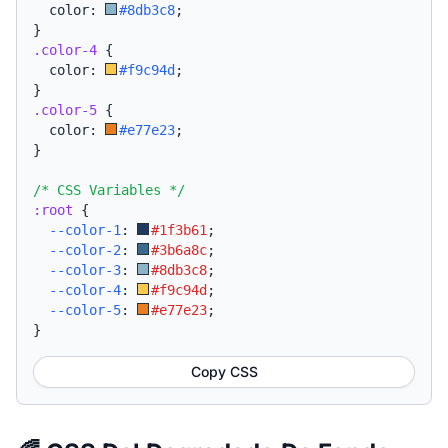
  color: 
#8db3c8
;
}
.color-4
{
  color: 
#f9c94d
;
}
.color-5
{
  color: 
#e77e23
;
}
/* CSS Variables */
:root
{
--color-1
:
#1f3b61
;
--color-2
:
#3b6a8c
;
--color-3
:
#8db3c8
;
--color-4
:
#f9c94d
;
--color-5
:
#e77e23
;
}
Copy CSS