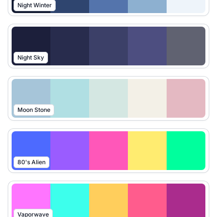
Night Winter
Night Sky
Moon Stone
80's Alien
Vaporwave