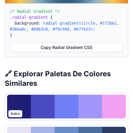
/* Radial Gradient */
.radial-gradient
{
background:
radial-gradient(circle, #1f3b61,
#3b6a8c, #8db3c8, #f9c94d, #e77e23);
}
Copy Radial Gradient CSS
🔗 Explorar Paletas De Colores
Similares
Astro