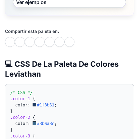
Ver ejemplos
Compartir esta paleta en:
💻 CSS De La Paleta De Colores
Leviathan
/* CSS */
.color-1
{
  color: 
#1f3b61
;
}
.color-2
{
  color: 
#3b6a8c
;
}
.color-3
{