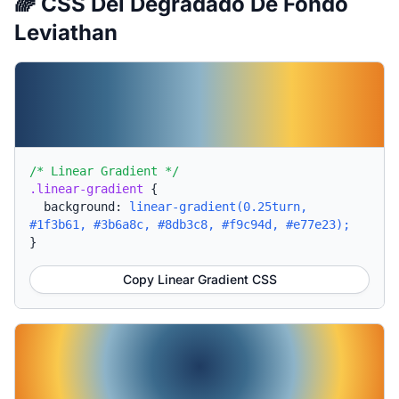
🌈 CSS Del Degradado De Fondo
Leviathan
/* Linear Gradient */
.linear-gradient
{
background:
linear-gradient(0.25turn,
#1f3b61, #3b6a8c, #8db3c8, #f9c94d, #e77e23);
}
Copy Linear Gradient CSS