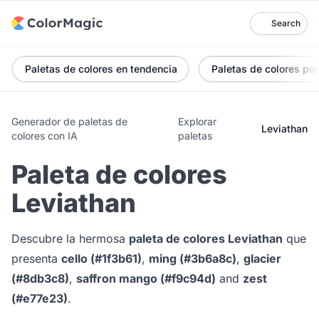
Search
Paletas de colores en tendencia
Paletas de colores po
Generador de paletas de
Explorar
Leviathan
colores con IA
paletas
Paleta de colores
Leviathan
Descubre la hermosa
paleta de colores Leviathan
que
presenta
cello (#1f3b61)
,
ming (#3b6a8c)
,
glacier
(#8db3c8)
,
saffron mango (#f9c94d)
and
zest
(#e77e23)
.