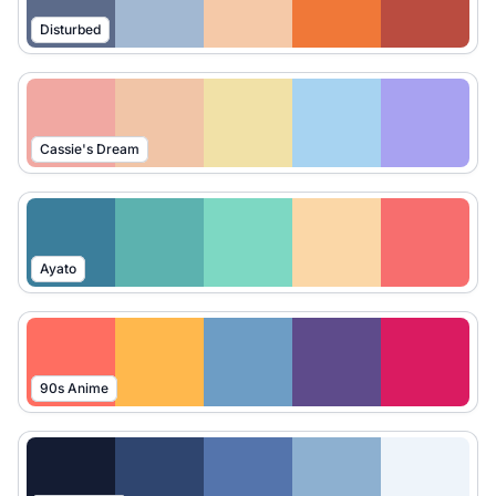
Disturbed
Cassie's Dream
Ayato
90s Anime