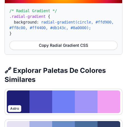
/* Radial Gradient */
.radial-gradient
{
background:
radial-gradient(circle, #ffd900,
#ff8c00, #ff4400, #db143c, #8a0000);
}
Copy Radial Gradient CSS
🔗 Explorar Paletas De Colores
Similares
Astro