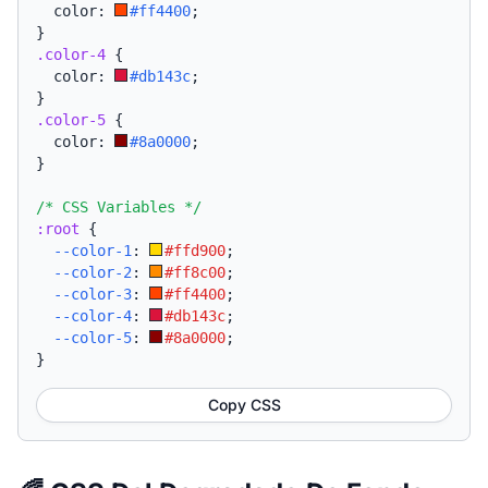
  color: 
#ff4400
;
}
.color-4
{
  color: 
#db143c
;
}
.color-5
{
  color: 
#8a0000
;
}
/* CSS Variables */
:root
{
--color-1
:
#ffd900
;
--color-2
:
#ff8c00
;
--color-3
:
#ff4400
;
--color-4
:
#db143c
;
--color-5
:
#8a0000
;
}
Copy CSS