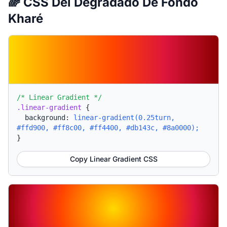
🌈 CSS Del Degradado De Fondo
Kharé
/* Linear Gradient */
.linear-gradient
{
background:
linear-gradient(0.25turn,
#ffd900, #ff8c00, #ff4400, #db143c, #8a0000);
}
Copy Linear Gradient CSS