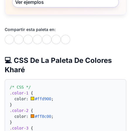
Ver ejemplos
Compartir esta paleta en:
💻 CSS De La Paleta De Colores
Kharé
/* CSS */
.color-1
{
  color: 
#ffd900
;
}
.color-2
{
  color: 
#ff8c00
;
}
.color-3
{