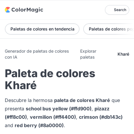
Search
Paletas de colores en tendencia
Paletas de colores po
Generador de paletas de colores
Explorar
Kharé
con IA
paletas
Paleta de colores
Kharé
Descubre la hermosa
paleta de colores Kharé
que
presenta
school bus yellow (#ffd900)
,
pizazz
(#ff8c00)
,
vermilion (#ff4400)
,
crimson (#db143c)
and
red berry (#8a0000)
.