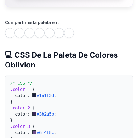
Compartir esta paleta en:
💻 CSS De La Paleta De Colores
Oblivion
/* CSS */
.color-1
{
  color: 
#1a1f3d
;
}
.color-2
{
  color: 
#3b2a5b
;
}
.color-3
{
  color: 
#6f4f8c
;