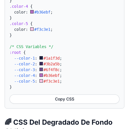
}
.color-4
{
  color: 
#b36ebf
;
}
.color-5
{
  color: 
#f3c3e1
;
}
/* CSS Variables */
:root
{
--color-1
:
#1a1f3d
;
--color-2
:
#3b2a5b
;
--color-3
:
#6f4f8c
;
--color-4
:
#b36ebf
;
--color-5
:
#f3c3e1
;
}
Copy CSS
🌈 CSS Del Degradado De Fondo