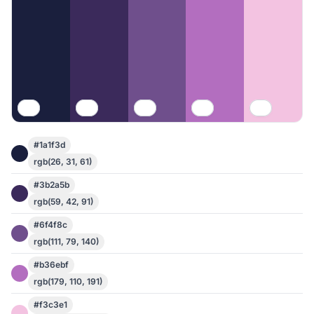
#1a1f3d
rgb(26, 31, 61)
#3b2a5b
rgb(59, 42, 91)
#6f4f8c
rgb(111, 79, 140)
#b36ebf
rgb(179, 110, 191)
#f3c3e1