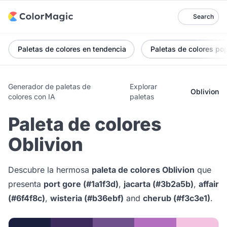
Search
Paletas de colores en tendencia
Paletas de colores po
Generador de paletas de
Explorar
Oblivion
colores con IA
paletas
Paleta de colores
Oblivion
Descubre la hermosa
paleta de colores Oblivion
que
presenta
port gore (#1a1f3d)
,
jacarta (#3b2a5b)
,
affair
(#6f4f8c)
,
wisteria (#b36ebf)
and
cherub (#f3c3e1)
.