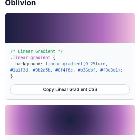
Oblivion
/* Linear Gradient */
.linear-gradient
{
background:
linear-gradient(0.25turn,
#1a1f3d, #3b2a5b, #6f4f8c, #b36ebf, #f3c3e1);
}
Copy Linear Gradient CSS