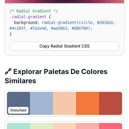
/* Radial Gradient */
.radial-gradient
{
background:
radial-gradient(circle, #20102e,
#4c203f, #7a2e4d, #aa5063, #d86f80);
}
Copy Radial Gradient CSS
🔗 Explorar Paletas De Colores
Similares
Disturbed