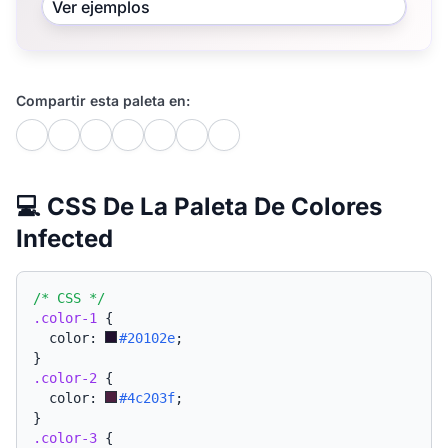
Ver ejemplos
Compartir esta paleta en:
💻 CSS De La Paleta De Colores
Infected
/* CSS */
.color-1
{
  color: 
#20102e
;
}
.color-2
{
  color: 
#4c203f
;
}
.color-3
{