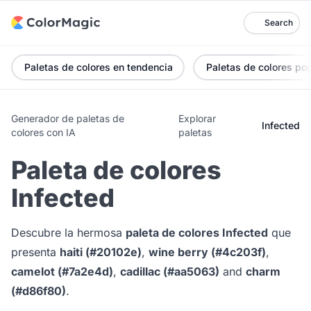
Search
Paletas de colores en tendencia
Paletas de colores po
Generador de paletas de
Explorar
Infected
colores con IA
paletas
Paleta de colores
Infected
Descubre la hermosa
paleta de colores Infected
que
presenta
haiti (#20102e)
,
wine berry (#4c203f)
,
camelot (#7a2e4d)
,
cadillac (#aa5063)
and
charm
(#d86f80)
.