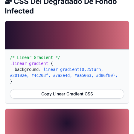
🌈 CSS Del Degradado De Fondo
Infected
/* Linear Gradient */
.linear-gradient
{
background:
linear-gradient(0.25turn,
#20102e, #4c203f, #7a2e4d, #aa5063, #d86f80);
}
Copy Linear Gradient CSS