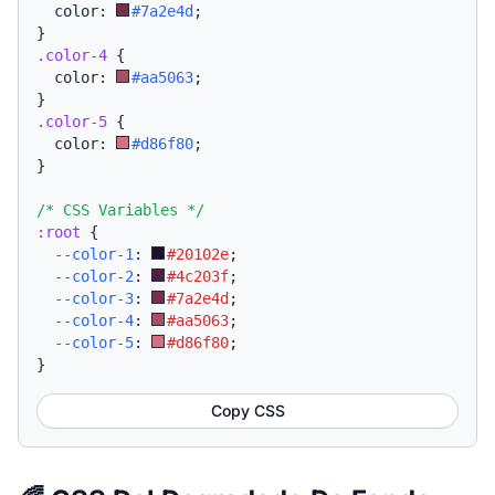
  color: 
#7a2e4d
;
}
.color-4
{
  color: 
#aa5063
;
}
.color-5
{
  color: 
#d86f80
;
}
/* CSS Variables */
:root
{
--color-1
:
#20102e
;
--color-2
:
#4c203f
;
--color-3
:
#7a2e4d
;
--color-4
:
#aa5063
;
--color-5
:
#d86f80
;
}
Copy CSS