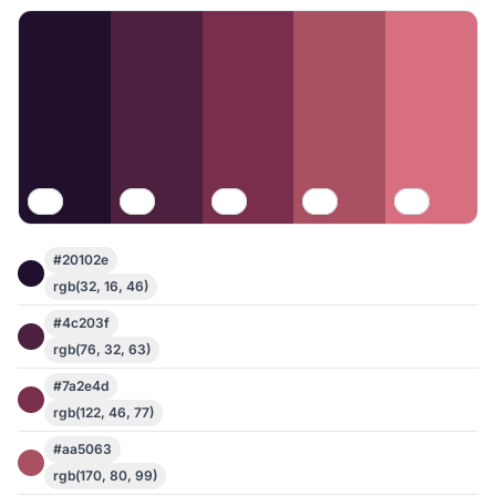
#20102e
rgb(32, 16, 46)
#4c203f
rgb(76, 32, 63)
#7a2e4d
rgb(122, 46, 77)
#aa5063
rgb(170, 80, 99)