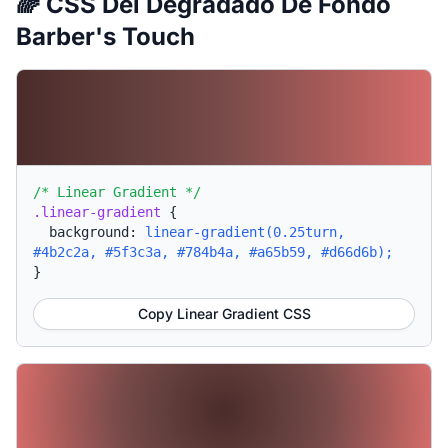
🌈 CSS Del Degradado De Fondo
Barber's Touch
/* Linear Gradient */
.linear-gradient
{
background:
linear-gradient(0.25turn,
#4b2c2a, #5f3c3a, #784b4a, #a65b59, #d66d6b);
}
Copy Linear Gradient CSS