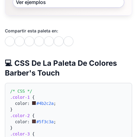
Ver ejemplos
Compartir esta paleta en:
💻 CSS De La Paleta De Colores
Barber's Touch
/* CSS */
.color-1
{
  color: 
#4b2c2a
;
}
.color-2
{
  color: 
#5f3c3a
;
}
.color-3
{