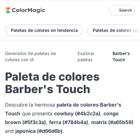
Search
Paletas de colores en tendencia
Paletas de colores po
Generador de paletas de
Explorar
Barber's
colores con IA
paletas
Touch
Paleta de colores
Barber's Touch
Descubre la hermosa
paleta de colores Barber's
Touch
que presenta
cowboy (#4b2c2a)
,
congo
brown (#5f3c3a)
,
ferra (#784b4a)
,
matrix (#a65b59)
and
japonica (#d66d6b)
.