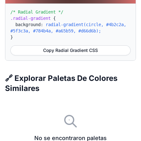
/* Radial Gradient */
.radial-gradient
{
background:
radial-gradient(circle, #4b2c2a,
#5f3c3a, #784b4a, #a65b59, #d66d6b);
}
Copy Radial Gradient CSS
🔗 Explorar Paletas De Colores
Similares
No se encontraron paletas