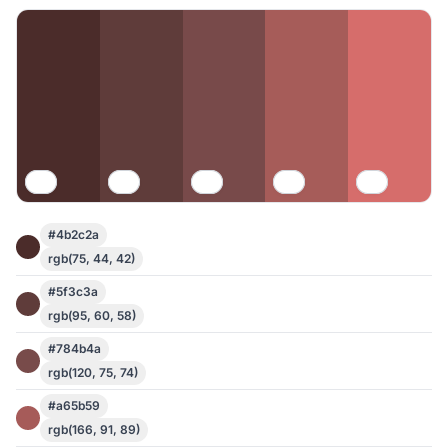
#4b2c2a
rgb(75, 44, 42)
#5f3c3a
rgb(95, 60, 58)
#784b4a
rgb(120, 75, 74)
#a65b59
rgb(166, 91, 89)