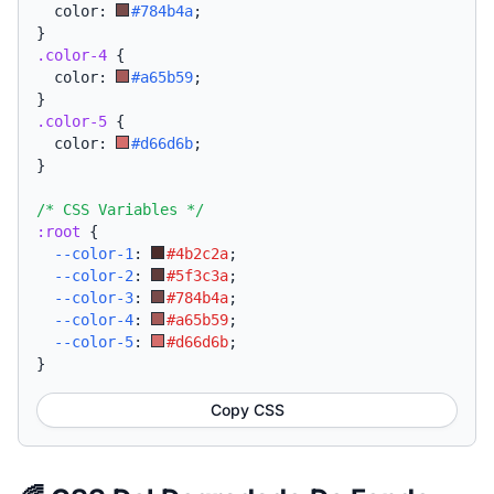
  color: 
#784b4a
;
}
.color-4
{
  color: 
#a65b59
;
}
.color-5
{
  color: 
#d66d6b
;
}
/* CSS Variables */
:root
{
--color-1
:
#4b2c2a
;
--color-2
:
#5f3c3a
;
--color-3
:
#784b4a
;
--color-4
:
#a65b59
;
--color-5
:
#d66d6b
;
}
Copy CSS