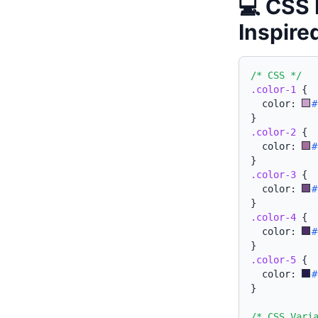
💻 CSS 
Inspire
/* CSS */
.color-1
{
  color: 
#
}
.color-2
{
  color: 
#
}
.color-3
{
  color: 
#
}
.color-4
{
  color: 
#
}
.color-5
{
  color: 
#
}
/* CSS Vari