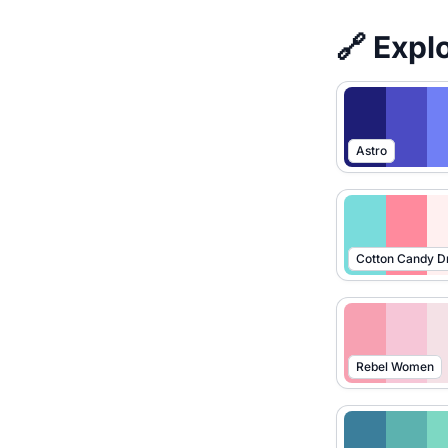
🔗 Expl
Astro
Cotton Candy 
Rebel Women