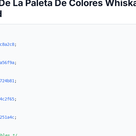
De La Paleta De Colores Whisk
d
c8a2c8
;
a56f9a
;
724b81
;
4c2f65
;
251a4c
;
ables */