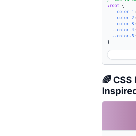
:root
{
--color-1
--color-2
--color-3
--color-4
--color-5
}
🌈 CSS
Inspire