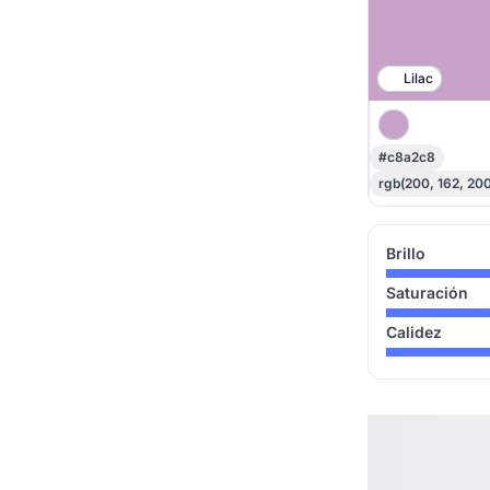
Lilac
#c8a2c8
rgb(200, 162, 200
Brillo
Saturación
Calidez