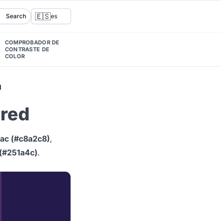
🇪🇸
Search
es
COMPROBADOR DE
CONTRASTE DE
COLOR
d
ired
ilac (#c8a2c8)
,
 (#251a4c)
.