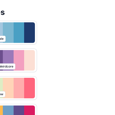
es
ale
eirdcore
ow