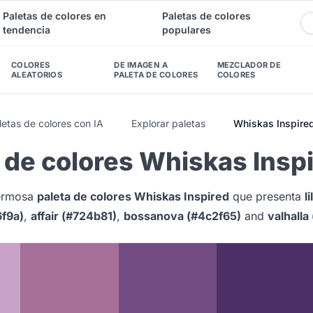
Paletas de colores en
Paletas de colores
tendencia
populares
COLORES
DE IMAGEN A
MEZCLADOR DE
ALEATORIOS
PALETA DE COLORES
COLORES
etas de colores con IA
Explorar paletas
Whiskas Inspire
 de colores Whiskas Insp
hermosa
paleta de colores Whiskas Inspired
que presenta
l
f9a)
,
affair (#724b81)
,
bossanova (#4c2f65)
and
valhalla