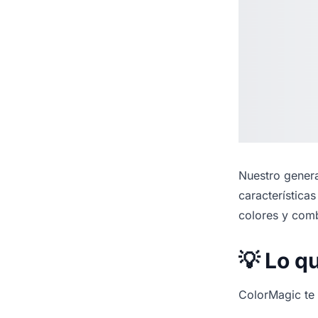
Nuestro
genera
característica
colores y com
💡 Lo q
ColorMagic te f