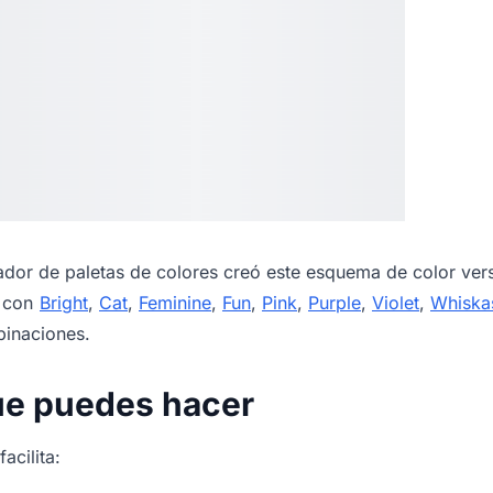
dor de paletas de colores
creó este esquema de color vers
s con
Bright
,
Cat
,
Feminine
,
Fun
,
Pink
,
Purple
,
Violet
,
Whiska
binaciones.
ue puedes hacer
acilita: