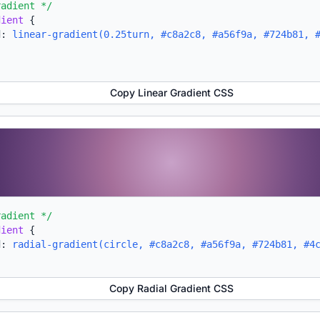
radient */
dient
{
d:
linear-gradient(0.25turn, #c8a2c8, #a56f9a, #724b81, 
Copy Linear Gradient CSS
radient */
dient
{
d:
radial-gradient(circle, #c8a2c8, #a56f9a, #724b81, #4
Copy Radial Gradient CSS