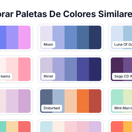
orar Paletas De Colores Similar
Moon
Luna Of G
Dreams
Ithriel
Sega CD W
Disturbed
Mint Marr