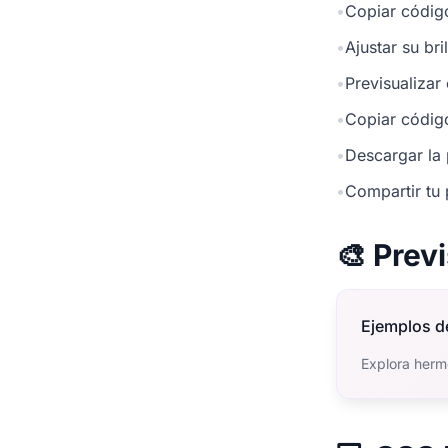
•
Copiar códig
•
Ajustar su br
•
Previsualizar
•
Copiar códig
•
Descargar la 
•
Compartir tu 
🎨 Prev
Ejemplos d
Explora herm