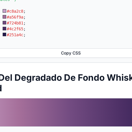
:
#c8a2c8
;
:
#a56f9a
;
:
#724b81
;
:
#4c2f65
;
:
#251a4c
;
Copy CSS
 Del Degradado De Fondo Whis
d