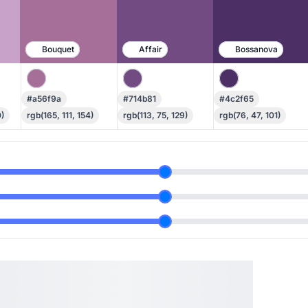
Bouquet
Affair
Bossanova
#a56f9a
#714b81
#4c2f65
)
rgb(165, 111, 154)
rgb(113, 75, 129)
rgb(76, 47, 101)