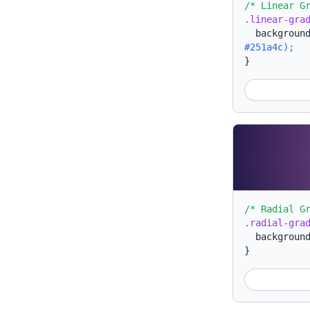
/* Linear G
.linear-gra
backgroun
#251a4c);
}
/* Radial G
.radial-gra
backgroun
}