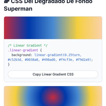
🌈 CSS Del Degradado De Fondo
Superman
/* Linear Gradient */
.linear-gradient
{
background:
linear-gradient(0.25turn,
#c52b3d, #0038a8, #498ad0, #f4cf3e, #f9d2a9);
}
Copy Linear Gradient CSS