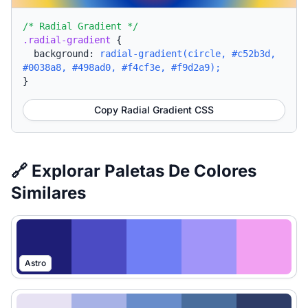
/* Radial Gradient */
.radial-gradient
{
background:
radial-gradient(circle, #c52b3d,
#0038a8, #498ad0, #f4cf3e, #f9d2a9);
}
Copy Radial Gradient CSS
🔗 Explorar Paletas De Colores
Similares
Astro