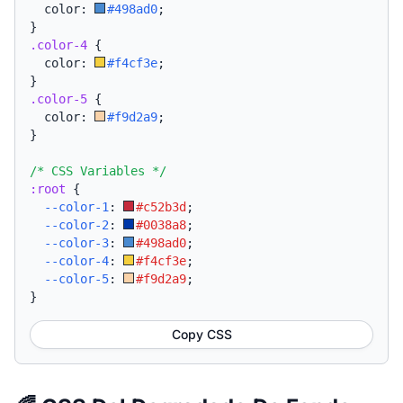
  color: 
#498ad0
;
}
.color-4
{
  color: 
#f4cf3e
;
}
.color-5
{
  color: 
#f9d2a9
;
}
/* CSS Variables */
:root
{
--color-1
:
#c52b3d
;
--color-2
:
#0038a8
;
--color-3
:
#498ad0
;
--color-4
:
#f4cf3e
;
--color-5
:
#f9d2a9
;
}
Copy CSS