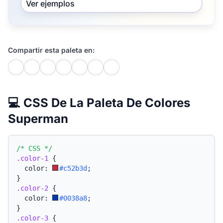
Ver ejemplos
Compartir esta paleta en:
💻 CSS De La Paleta De Colores
Superman
/* CSS */
.color-1
{
  color: 
#c52b3d
;
}
.color-2
{
  color: 
#0038a8
;
}
.color-3
{