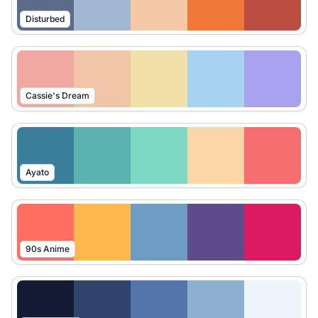
Disturbed
Cassie's Dream
Ayato
90s Anime