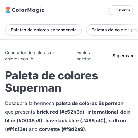
Search
Paletas de colores en tendencia
Paletas de colores po
Generador de paletas de
Explorar
Superman
colores con IA
paletas
Paleta de colores
Superman
Descubre la hermosa
paleta de colores Superman
que presenta
brick red (#c52b3d)
,
international klein
blue (#0038a8)
,
havelock blue (#498ad0)
,
saffron
(#f4cf3e)
and
corvette (#f9d2a9)
.