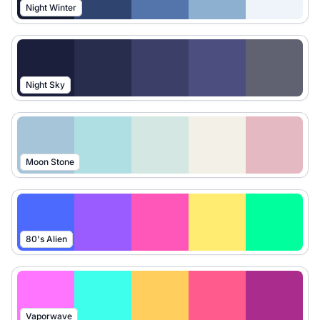
Night Winter
Night Sky
Moon Stone
80's Alien
Vaporwave