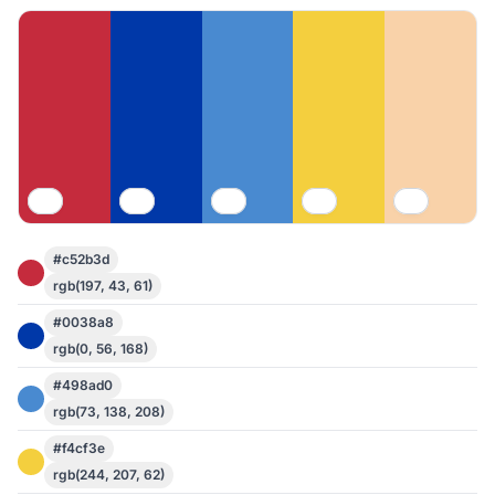
#c52b3d
rgb(197, 43, 61)
#0038a8
rgb(0, 56, 168)
#498ad0
rgb(73, 138, 208)
#f4cf3e
rgb(244, 207, 62)