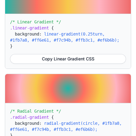
/* Linear Gradient */
.linear-gradient
{
background:
linear-gradient(0.25turn,
#1fb7a8, #ff6e61, #f7c94b, #ffb3c1, #ef6b6b);
}
Copy Linear Gradient CSS
/* Radial Gradient */
.radial-gradient
{
background:
radial-gradient(circle, #1fb7a8,
#ff6e61, #f7c94b, #ffb3c1, #ef6b6b);
}