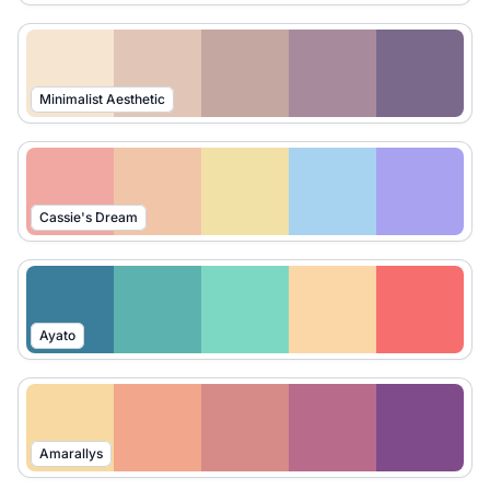
Minimalist Aesthetic
Cassie's Dream
Ayato
Amarallys