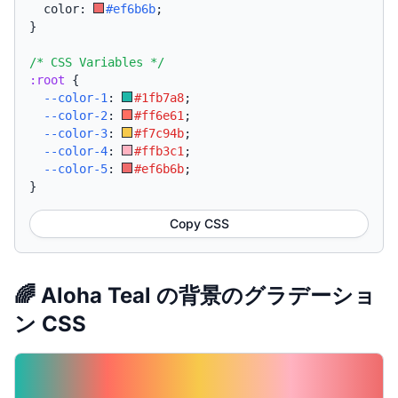
  color: 
#ef6b6b
;
}
/* CSS Variables */
:root
{
--color-1
:
#1fb7a8
;
--color-2
:
#ff6e61
;
--color-3
:
#f7c94b
;
--color-4
:
#ffb3c1
;
--color-5
:
#ef6b6b
;
}
Copy CSS
🌈 Aloha Teal の背景のグラデーショ
ン CSS