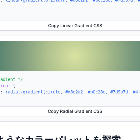
d:
linear-gradient(0.25turn, #d8e2a2, #b0c28e, #7d9b7d, 
Copy Linear Gradient CSS
radient */
dient
{
d:
radial-gradient(circle, #d8e2a2, #b0c28e, #7d9b7d, #4
Copy Radial Gradient CSS
たようなカラーパレットを探索