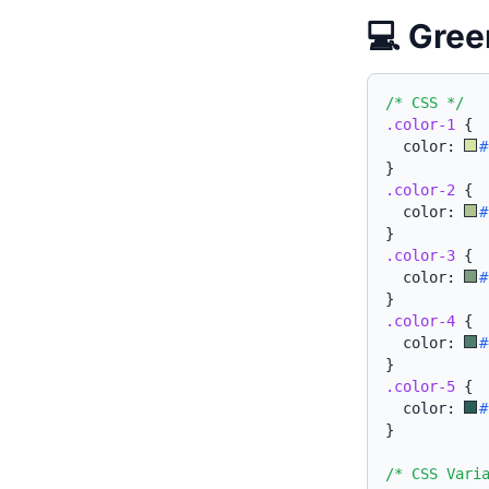
💻 Gr
/* CSS */
.color-1
{
  color: 
#
}
.color-2
{
  color: 
#
}
.color-3
{
  color: 
#
}
.color-4
{
  color: 
#
}
.color-5
{
  color: 
#
}
/* CSS Vari