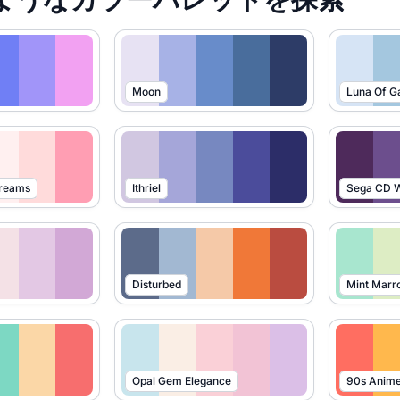
Moon
Luna Of G
Dreams
Ithriel
Sega CD W
Disturbed
Mint Marr
Opal Gem Elegance
90s Anim