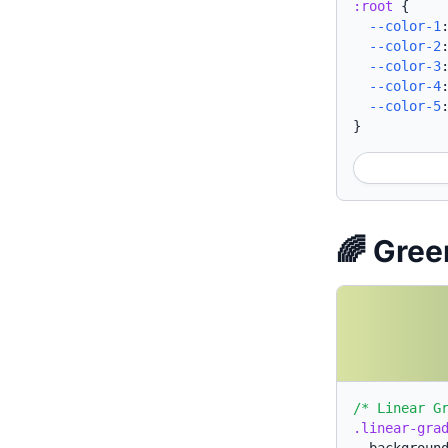
:root
{
--color-1
--color-2
--color-3
--color-4
--color-5
}
🌈 Gr
/* Linear G
.linear-gra