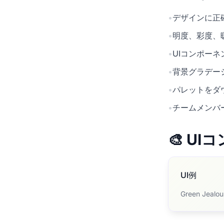
•
デザインに正確
•
明度、彩度、
•
UIコンポー
•
背景グラデー
•
パレットをダ
•
チームメンバ
🎨 U
UI例
Green J