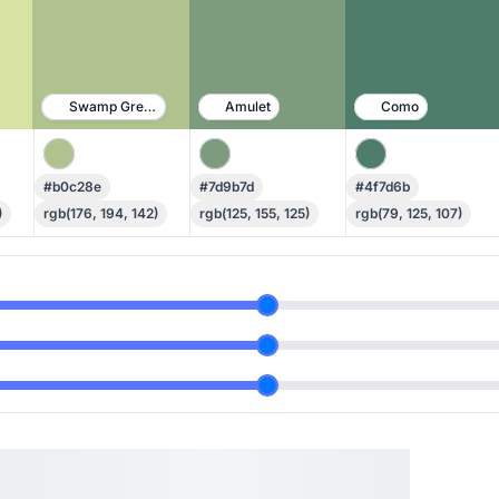
Swamp Green
Amulet
Como
#b0c28e
#7d9b7d
#4f7d6b
)
rgb(176, 194, 142)
rgb(125, 155, 125)
rgb(79, 125, 107)