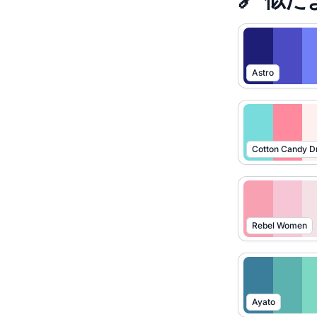
Astro
Cotton Candy 
Rebel Women
Ayato