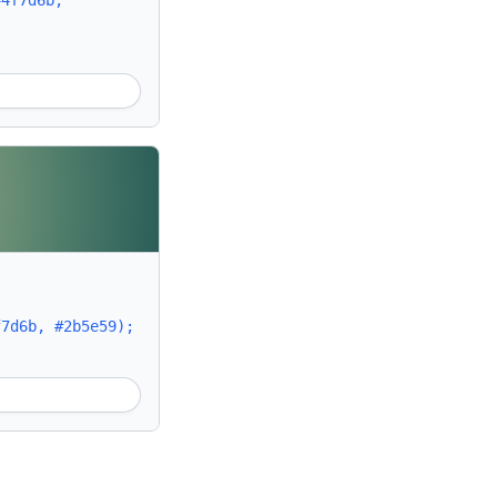
#4f7d6b,
f7d6b, #2b5e59);