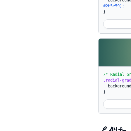
backgroun
#2b5e59);
}
/* Radial G
.radial-gra
backgroun
}
🔗 似