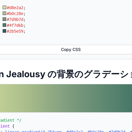
:
#d8e2a2
;
:
#b0c28e
;
:
#7d9b7d
;
:
#4f7d6b
;
:
#2b5e59
;
Copy CSS
een Jealousy の背景のグラデーシ
radient */
dient
{