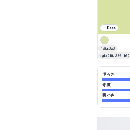
Deco
#d8e2a2
rgb(216, 226, 162
明るさ
彩度
暖かさ