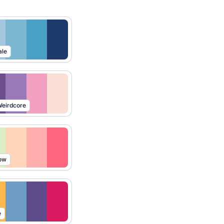
ale
eirdcore
ow
e