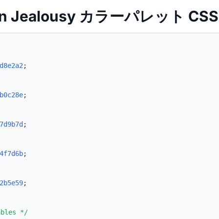
een Jealousy カラーパレット CSS
d8e2a2
;
b0c28e
;
7d9b7d
;
4f7d6b
;
2b5e59
;
ables */