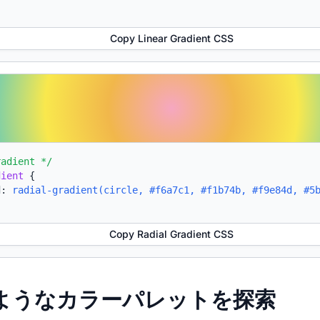
Copy Linear Gradient CSS
radient */
dient
{
d:
radial-gradient(circle, #f6a7c1, #f1b74b, #f9e84d, #5
Copy Radial Gradient CSS
たようなカラーパレットを探索