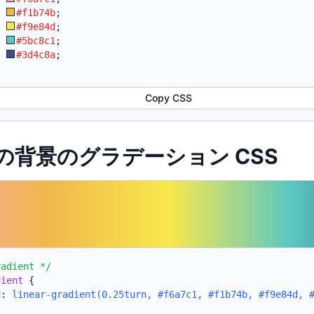
:
#f1b74b
;
:
#f9e84d
;
:
#5bc8c1
;
:
#3d4c8a
;
Copy CSS
gi の背景のグラデーション CSS
radient */
dient
{
d:
linear-gradient(0.25turn, #f6a7c1, #f1b74b, #f9e84d, 