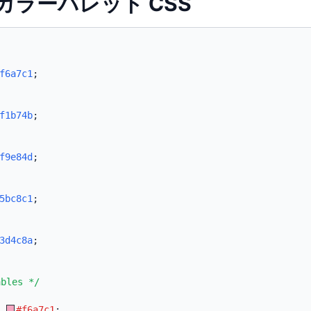
gi カラーパレット CSS
f6a7c1
;
f1b74b
;
f9e84d
;
5bc8c1
;
3d4c8a
;
ables */
:
#f6a7c1
;