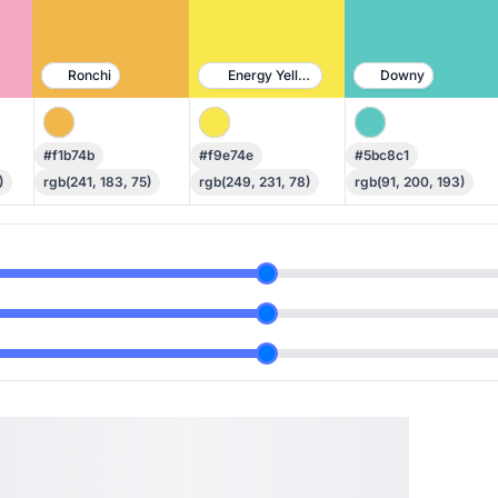
Ronchi
Energy Yellow
Downy
#f1b74b
#f9e74e
#5bc8c1
)
rgb(241, 183, 75)
rgb(249, 231, 78)
rgb(91, 200, 193)