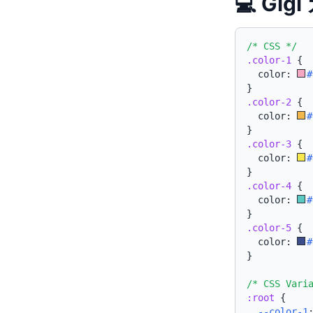
💻 Gi
/* CSS */
.color-1
{
  color: 
#
}
.color-2
{
  color: 
#
}
.color-3
{
  color: 
#
}
.color-4
{
  color: 
#
}
.color-5
{
  color: 
#
}
/* CSS Vari
:root
{
--color-1