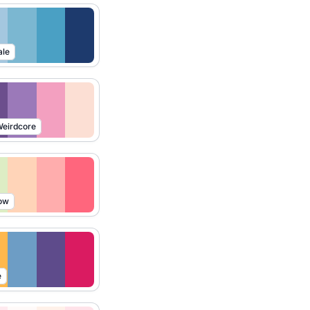
ale
eirdcore
ow
e