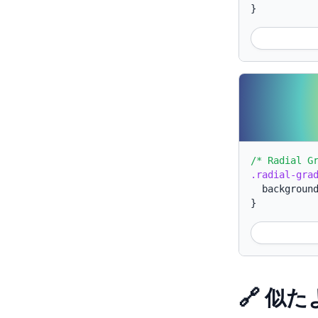
}
/* Radial G
.radial-gra
backgroun
}
🔗 似