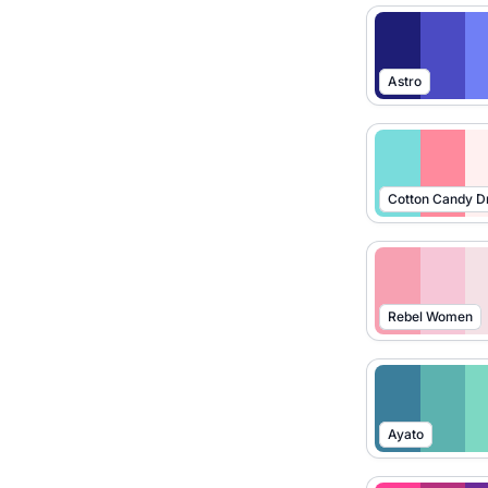
Astro
Cotton Candy 
Rebel Women
Ayato