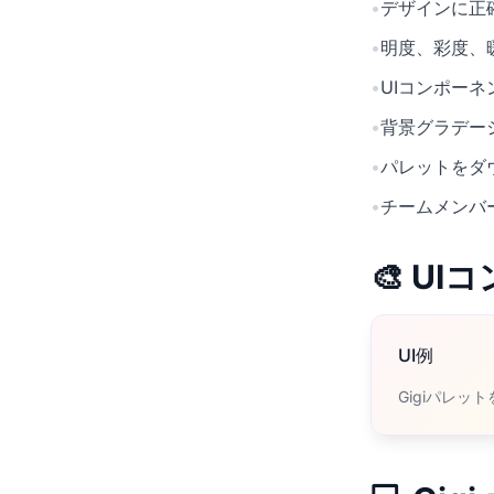
•
デザインに正確
•
明度、彩度、
•
UIコンポー
•
背景グラデー
•
パレットをダ
•
チームメンバ
🎨 U
UI例
Gigiパレッ