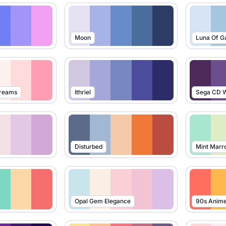
Moon
Luna Of G
Dreams
Ithriel
Sega CD W
Disturbed
Mint Marr
Opal Gem Elegance
90s Anim