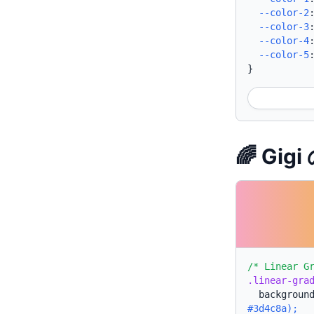
--color-2
--color-3
--color-4
--color-5
}
🌈 Gi
/* Linear G
.linear-gra
backgroun
#3d4c8a);