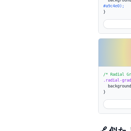
backgroun
#a9c4e0);
}
/* Radial G
.radial-gra
backgroun
}
🔗 似