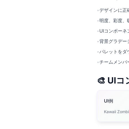
•
デザインに正確
•
明度、彩度、
•
UIコンポー
•
背景グラデー
•
パレットをダ
•
チームメンバ
🎨 U
UI例
Kawaii 