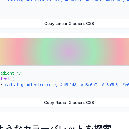
d:
linear-gradient(0.25turn, #d6b1d8, #a3e6b7, #f8a5b3, 
Copy Linear Gradient CSS
radient */
dient
{
d:
radial-gradient(circle, #d6b1d8, #a3e6b7, #f8a5b3, #e
Copy Radial Gradient CSS
たようなカラーパレットを探索