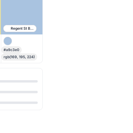
Regent St Blue
#a9c3e0
rgb(169, 195, 224)