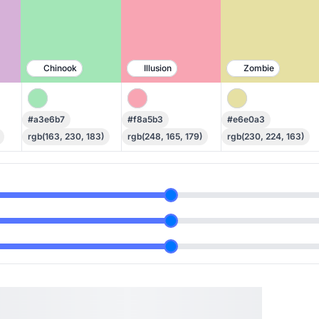
Chinook
Illusion
Zombie
#a3e6b7
#f8a5b3
#e6e0a3
rgb(163, 230, 183)
rgb(248, 165, 179)
rgb(230, 224, 163)