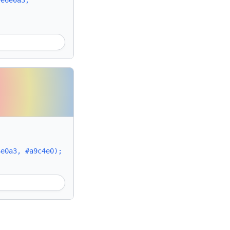
#e6e0a3,
6e0a3, #a9c4e0);