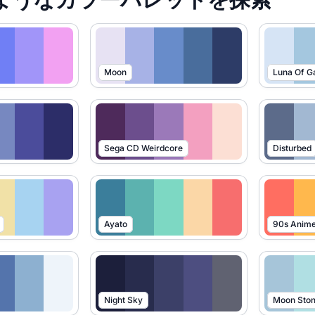
Moon
Luna Of G
Sega CD Weirdcore
Disturbed
Ayato
90s Anim
Night Sky
Moon Sto