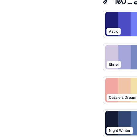
Astro
Ithriel
Cassie's Dream
Night Winter