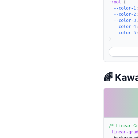
:root
{
--color-1
--color-2
--color-3
--color-4
--color-5
}
🌈 Ka
/* Linear G
.linear-gra