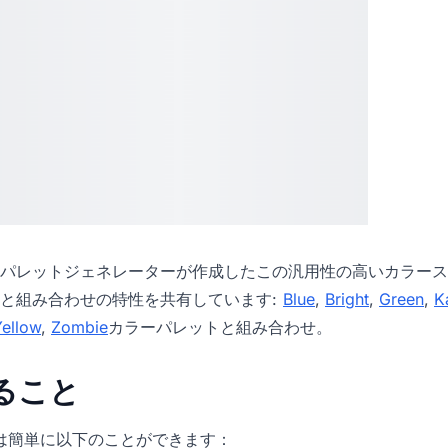
パレットジェネレーター
が作成したこの汎用性の高いカラース
と組み合わせの特性を共有しています:
Blue
,
Bright
,
Green
,
K
Yellow
,
Zombie
カラーパレットと組み合わせ。
きること
icでは簡単に以下のことができます：