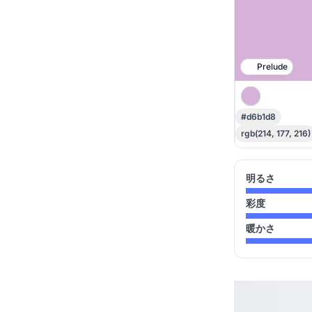
Prelude
#d6b1d8
rgb(214, 177, 216)
明るさ
彩度
暖かさ