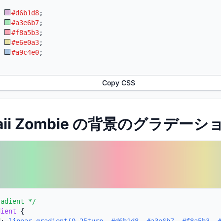
:
#d6b1d8
;
:
#a3e6b7
;
:
#f8a5b3
;
:
#e6e0a3
;
:
#a9c4e0
;
Copy CSS
waii Zombie の背景のグラデーシ
radient */
dient
{