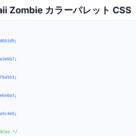
waii Zombie カラーパレット CSS
d6b1d8
;
a3e6b7
;
f8a5b3
;
e6e0a3
;
a9c4e0
;
ables */