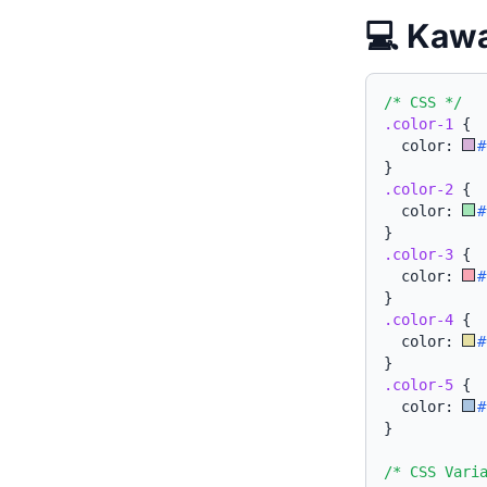
💻 Ka
/* CSS */
.color-1
{
  color: 
#
}
.color-2
{
  color: 
#
}
.color-3
{
  color: 
#
}
.color-4
{
  color: 
#
}
.color-5
{
  color: 
#
}
/* CSS Vari