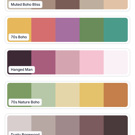
Muted Boho Bliss
70s Boho
Hanged Man
70s Nature Boho
Dusty Rosewood