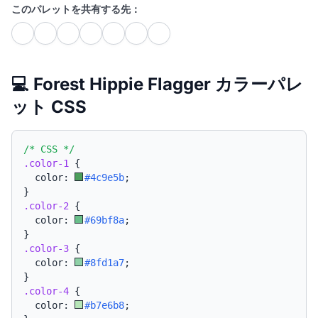
このパレットを共有する先：
💻 Forest Hippie Flagger カラーパレ
ット CSS
/* CSS */
.color-1
{
  color: 
#4c9e5b
;
}
.color-2
{
  color: 
#69bf8a
;
}
.color-3
{
  color: 
#8fd1a7
;
}
.color-4
{
  color: 
#b7e6b8
;