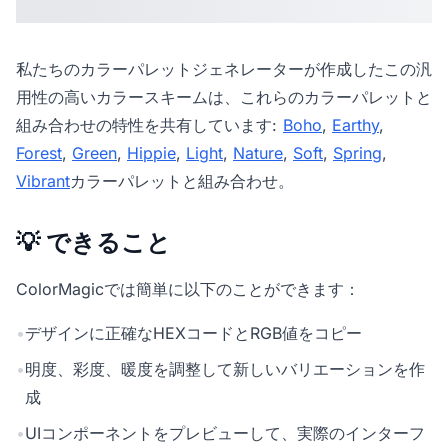
私たちの
カラーパレットジェネレーター
が作成したこの汎
用性の高いカラースキームは、これらのカラーパレットと
組み合わせの特性を共有しています:
Boho
,
Earthy
,
Forest
,
Green
,
Hippie
,
Light
,
Nature
,
Soft
,
Spring
,
Vibrant
カラーパレットと組み合わせ。
💡 できること
ColorMagicでは簡単に以下のことができます：
•
デザインに正確なHEXコードとRGB値をコピー
•
明度、彩度、暖度を調整して新しいバリエーションを作
成
•
UIコンポーネントをプレビューして、実際のインターフ