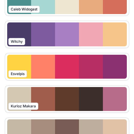
Caleb Widogast
Witchy
Esvelpis
Kurloz Makara