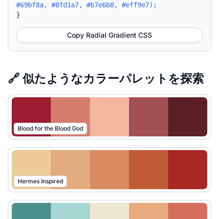
#69bf8a, #8fd1a7, #b7e6b8, #eff9e7);
}
Copy Radial Gradient CSS
🔗 似たようなカラーパレットを探索
Blood for the Blood God
Hermes Inspired