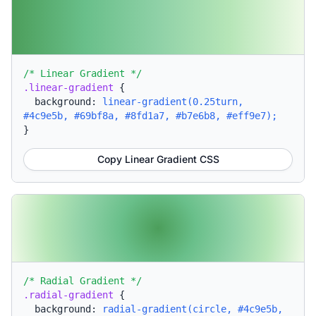
/* Linear Gradient */
.linear-gradient
{
background:
linear-gradient(0.25turn,
#4c9e5b, #69bf8a, #8fd1a7, #b7e6b8, #eff9e7);
}
Copy Linear Gradient CSS
/* Radial Gradient */
.radial-gradient
{
background:
radial-gradient(circle, #4c9e5b,