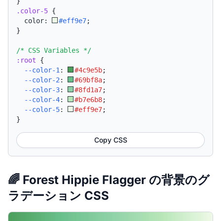
}
.color-5
{
  color: 
#eff9e7
;
}
/* CSS Variables */
:root
{
--color-1
:
#4c9e5b
;
--color-2
:
#69bf8a
;
--color-3
:
#8fd1a7
;
--color-4
:
#b7e6b8
;
--color-5
:
#eff9e7
;
}
Copy CSS
🌈 Forest Hippie Flagger の背景のグ
ラデーション CSS