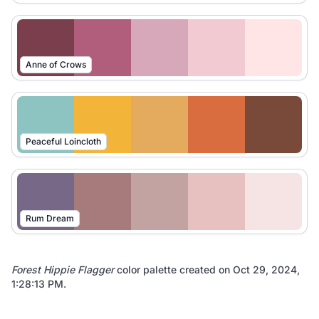
Anne of Crows
Peaceful Loincloth
Rum Dream
Forest Hippie Flagger
color palette created on
Oct 29, 2024,
1:28:13 PM
.