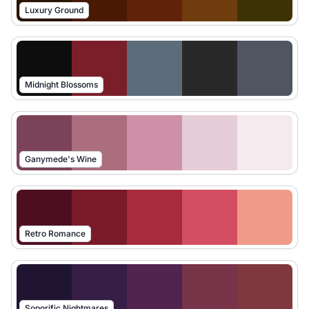
Luxury Ground
Midnight Blossoms
Ganymede's Wine
Retro Romance
Soporific Nightmares