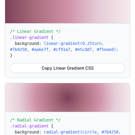
/* Linear Gradient */
.linear-gradient
{
background:
linear-gradient(0.25turn,
#7b4258, #aa6e7f, #cf91a7, #e5cdd7, #f5eaed);
}
Copy Linear Gradient CSS
/* Radial Gradient */
.radial-gradient
{
background:
radial-gradient(circle, #7b4258,