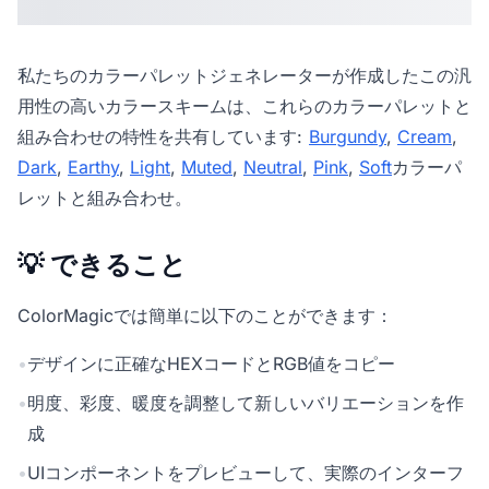
私たちの
カラーパレットジェネレーター
が作成したこの汎
用性の高いカラースキームは、これらのカラーパレットと
組み合わせの特性を共有しています:
Burgundy
,
Cream
,
Dark
,
Earthy
,
Light
,
Muted
,
Neutral
,
Pink
,
Soft
カラーパ
レットと組み合わせ。
💡 できること
ColorMagicでは簡単に以下のことができます：
•
デザインに正確なHEXコードとRGB値をコピー
•
明度、彩度、暖度を調整して新しいバリエーションを作
成
•
UIコンポーネントをプレビューして、実際のインターフ