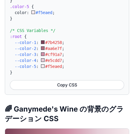
}
.color-5
{
  color: 
#f5eaed
;
}
/* CSS Variables */
:root
{
--color-1
:
#7b4258
;
--color-2
:
#aa6e7f
;
--color-3
:
#cf91a7
;
--color-4
:
#e5cdd7
;
--color-5
:
#f5eaed
;
}
Copy CSS
🌈 Ganymede's Wine の背景のグラ
デーション CSS