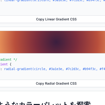
d:
linear-gradient(0.25turn, #3a1e3e, #7c2d3c, #b94f3c, 
Copy Linear Gradient CSS
radient */
dient
{
d:
radial-gradient(circle, #3a1e3e, #7c2d3c, #b94f3c, #f
Copy Radial Gradient CSS
たようなカラーパレットを探索