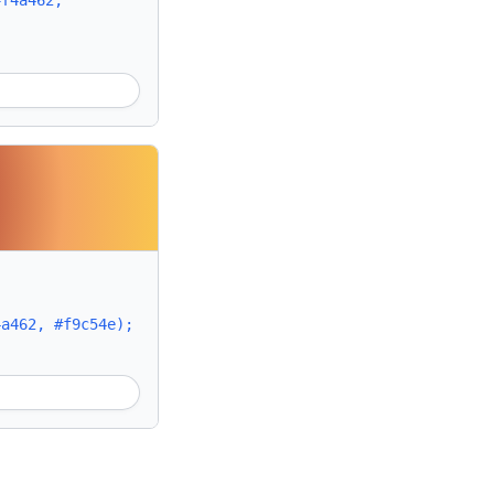
#f4a462,
4a462, #f9c54e);