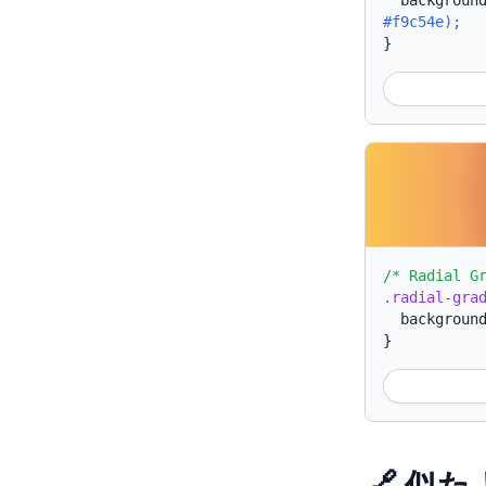
backgroun
#f9c54e);
}
/* Radial G
.radial-gra
backgroun
}
🔗 似