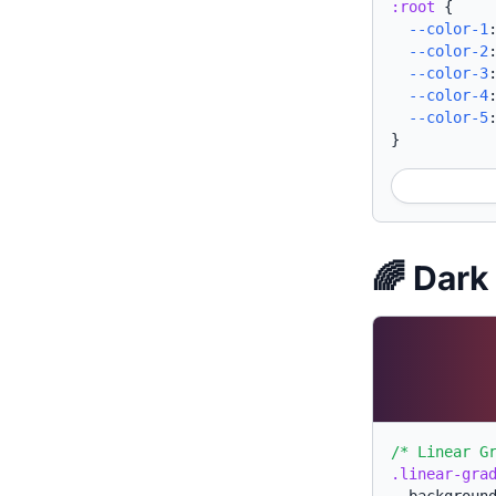
:root
{
--color-1
--color-2
--color-3
--color-4
--color-5
}
🌈 Da
/* Linear G
.linear-gra