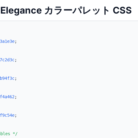
rk Elegance カラーパレット CSS
3a1e3e
;
7c2d3c
;
b94f3c
;
f4a462
;
f9c54e
;
ables */