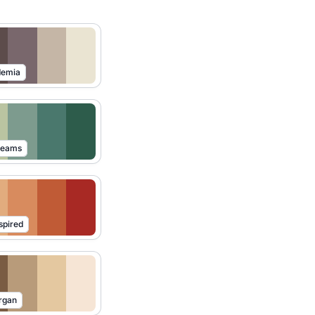
demia
reams
spired
rgan