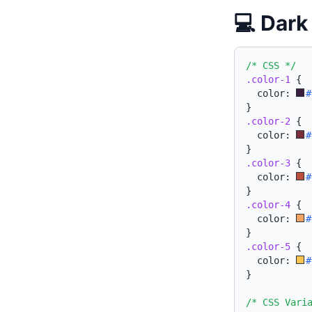
💻 Da
/* CSS */
.color-1
{
  color: 
#
}
.color-2
{
  color: 
#
}
.color-3
{
  color: 
#
}
.color-4
{
  color: 
#
}
.color-5
{
  color: 
#
}
/* CSS Vari