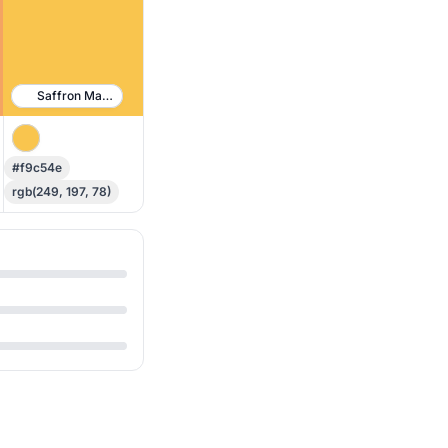
Saffron Mango
#f9c54e
rgb(249, 197, 78)