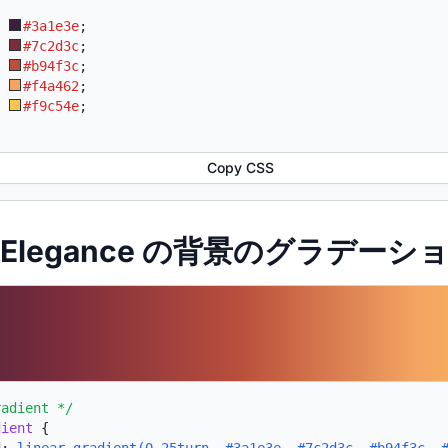
:
#3a1e3e
;
:
#7c2d3c
;
:
#b94f3c
;
:
#f4a462
;
:
#f9c54e
;
Copy CSS
rk Elegance の背景のグラデーショ
radient */
dient
{