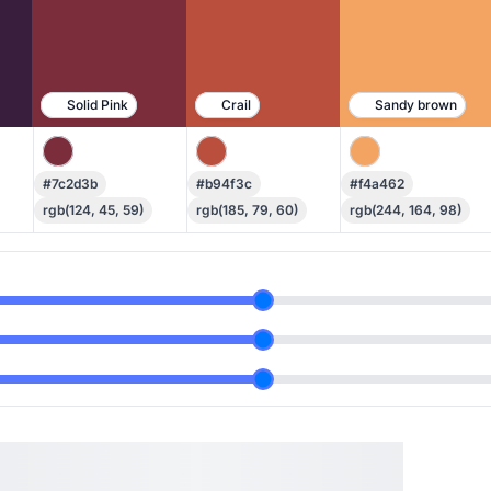
Solid Pink
Crail
Sandy brown
#7c2d3b
#b94f3c
#f4a462
rgb(124, 45, 59)
rgb(185, 79, 60)
rgb(244, 164, 98)