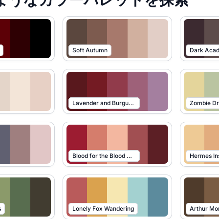
Soft Autumn
Dark Aca
Lavender and Burgundy
Zombie D
Blood for the Blood God
Hermes In
s
Lonely Fox Wandering
Arthur Mo