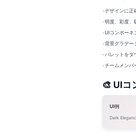
•
デザインに正確
•
明度、彩度、
•
UIコンポー
•
背景グラデー
•
パレットをダ
•
チームメンバ
🎨 U
UI例
Dark El