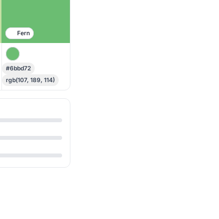
Fern
#6bbd72
rgb(107, 189, 114)