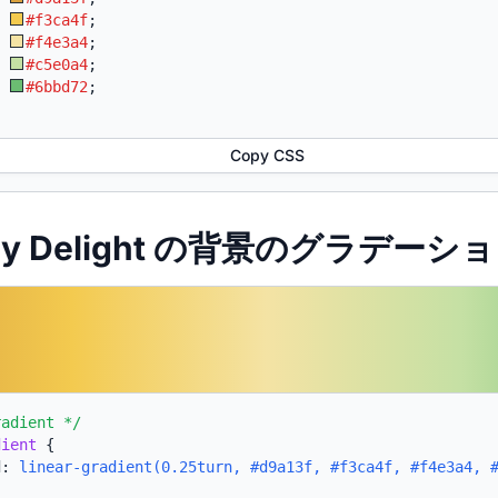
:
#f3ca4f
;
:
#f4e3a4
;
:
#c5e0a4
;
:
#6bbd72
;
Copy CSS
nny Delight の背景のグラデーショ
radient */
dient
{
d:
linear-gradient(0.25turn, #d9a13f, #f3ca4f, #f4e3a4, 