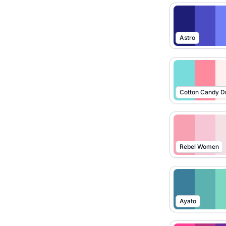
Astro
Cotton Candy 
Rebel Women
Ayato