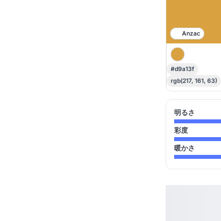
Anzac
#d9a13f
rgb(217, 161, 63)
明るさ
彩度
暖かさ