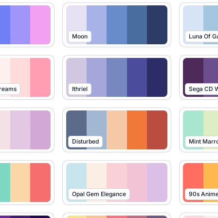
Moon
Luna Of G
Dreams
Ithriel
Sega CD W
Disturbed
Mint Marr
Opal Gem Elegance
90s Anim