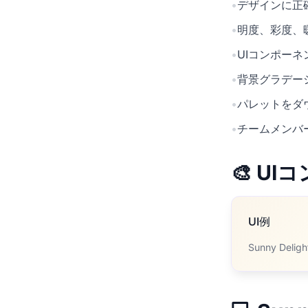
•
デザインに正確
•
明度、彩度、
•
UIコンポー
•
背景グラデー
•
パレットをダ
•
チームメンバ
🎨 U
UI例
Sunny D