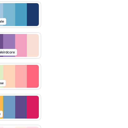
ale
eirdcore
ow
e