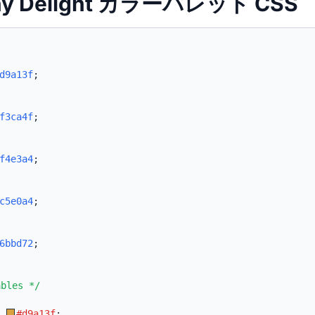
nny Delight カラーパレット CSS
d9a13f
;
f3ca4f
;
f4e3a4
;
c5e0a4
;
6bbd72
;
ables */
:
#d9a13f
;