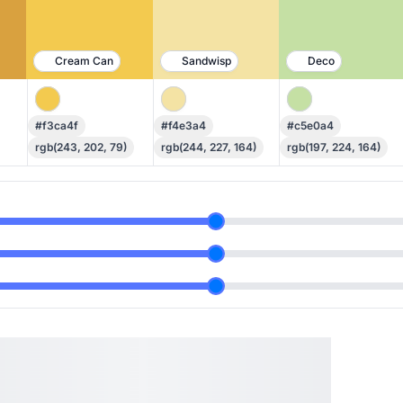
Cream Can
Sandwisp
Deco
#f3ca4f
#f4e3a4
#c5e0a4
rgb(243, 202, 79)
rgb(244, 227, 164)
rgb(197, 224, 164)