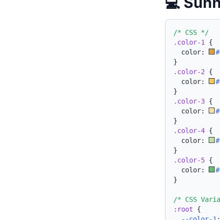
💻 Su
/* CSS */
.color-1
{
  color: 
#
}
.color-2
{
  color: 
#
}
.color-3
{
  color: 
#
}
.color-4
{
  color: 
#
}
.color-5
{
  color: 
#
}
/* CSS Vari
:root
{
--color-1