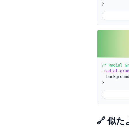
}
/* Radial G
.radial-gra
backgroun
}
🔗 似