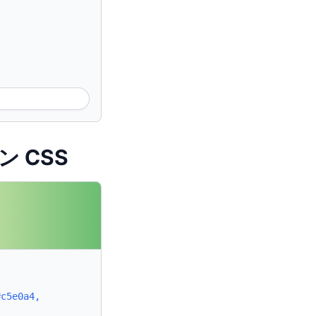
ン CSS
#c5e0a4,