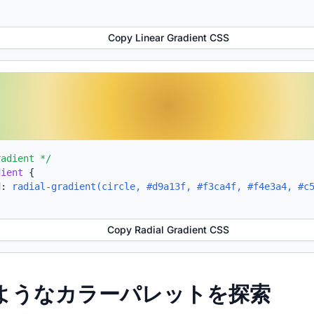
Copy Linear Gradient CSS
radient */
dient
{
d:
radial-gradient(circle, #d9a13f, #f3ca4f, #f4e3a4, #c
Copy Radial Gradient CSS
たようなカラーパレットを探索