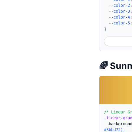
--color-2
--color-3
--color-4
--color-5
}
🌈 Su
/* Linear G
.linear-gra
backgroun
#6bbd72);