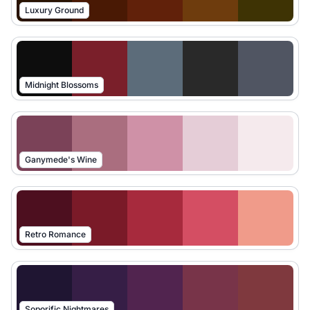
Luxury Ground
Midnight Blossoms
Ganymede's Wine
Retro Romance
Soporific Nightmares