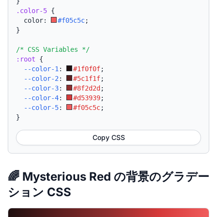
}
.color-5
{
  color: 
#f05c5c
;
}
/* CSS Variables */
:root
{
--color-1
:
#1f0f0f
;
--color-2
:
#5c1f1f
;
--color-3
:
#8f2d2d
;
--color-4
:
#d53939
;
--color-5
:
#f05c5c
;
}
Copy CSS
🌈 Mysterious Red の背景のグラデー
ション CSS