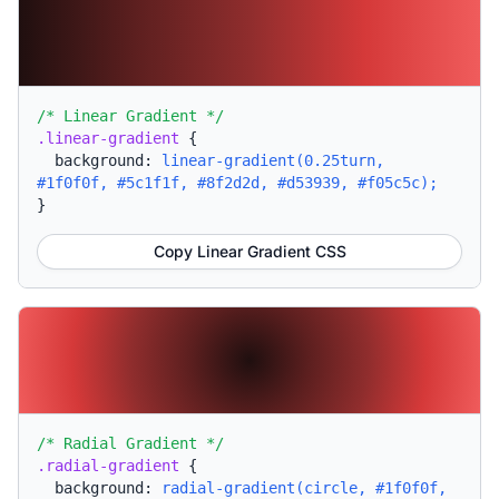
/* Linear Gradient */
.linear-gradient
{
background:
linear-gradient(0.25turn,
#1f0f0f, #5c1f1f, #8f2d2d, #d53939, #f05c5c);
}
Copy Linear Gradient CSS
/* Radial Gradient */
.radial-gradient
{
background:
radial-gradient(circle, #1f0f0f,