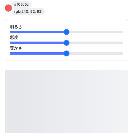
#f05c5c
rgb(240, 92, 92)
明るさ
彩度
暖かさ