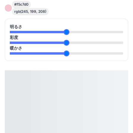
#f5c7d0
rgb(245, 199, 208)
明るさ
彩度
暖かさ