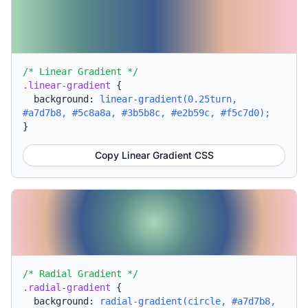
/* Linear Gradient */
.linear-gradient
{
background:
linear-gradient(0.25turn,
#a7d7b8, #5c8a8a, #3b5b8c, #e2b59c, #f5c7d0);
}
Copy Linear Gradient CSS
/* Radial Gradient */
.radial-gradient
{
background:
radial-gradient(circle, #a7d7b8,