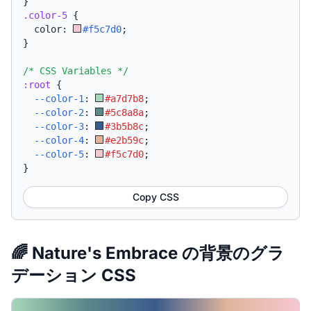
}
.color-5
{
  color: 
#f5c7d0
;
}
/* CSS Variables */
:root
{
--color-1
:
#a7d7b8
;
--color-2
:
#5c8a8a
;
--color-3
:
#3b5b8c
;
--color-4
:
#e2b59c
;
--color-5
:
#f5c7d0
;
}
Copy CSS
🌈 Nature's Embrace の背景のグラ
デーション CSS