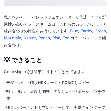
私たちの
カラーパレットジェネレーター
が作成したこの汎
用性の高いカラースキームは、これらのカラーパレットと
組み合わせの特性を共有しています:
Blue
,
Earthy
,
Green
,
Mountain
,
Nature
,
Peach
,
Pink
,
Teal
カラーパレットと組
み合わせ。
💡 できること
ColorMagicでは簡単に以下のことができます：
•
デザインに正確なHEXコードとRGB値をコピー
•
明度、彩度、暖度を調整して新しいバリエーションを作
成
•
UIコンポーネントをプレビューして、実際のインターフ