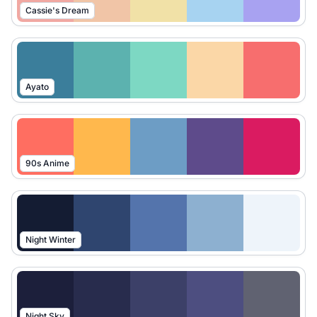
Cassie's Dream
Ayato
90s Anime
Night Winter
Night Sky