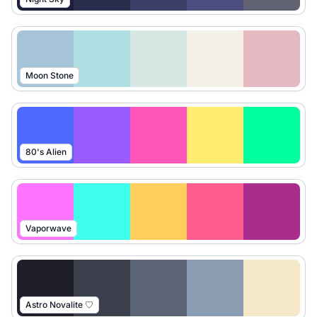
Moon Stone
80's Alien
Vaporwave
Astro Novalite ♡