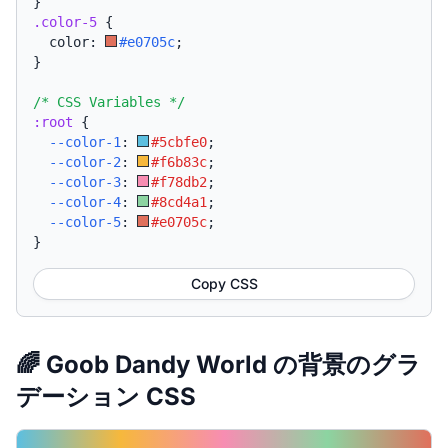
}
.color-5
{
  color: 
#e0705c
;
}
/* CSS Variables */
:root
{
--color-1
:
#5cbfe0
;
--color-2
:
#f6b83c
;
--color-3
:
#f78db2
;
--color-4
:
#8cd4a1
;
--color-5
:
#e0705c
;
}
Copy CSS
🌈 Goob Dandy World の背景のグラ
デーション CSS