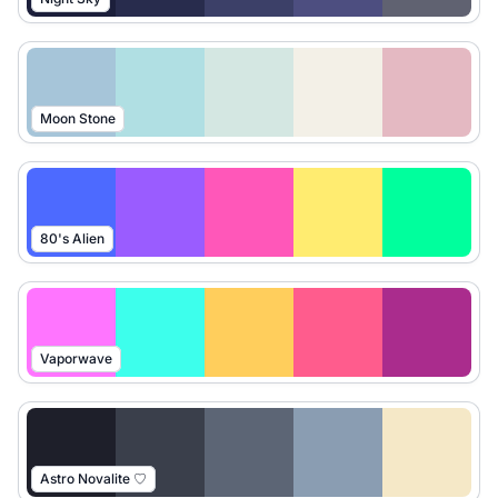
Moon Stone
80's Alien
Vaporwave
Astro Novalite ♡