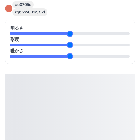
#e0705c
rgb(224, 112, 92)
明るさ
彩度
暖かさ