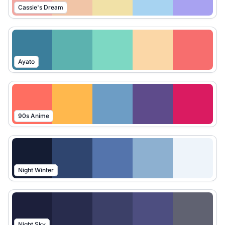
Cassie's Dream
Ayato
90s Anime
Night Winter
Night Sky