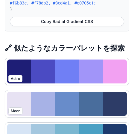
#f6b83c, #f78db2, #8cd4a1, #e0705c);
}
Copy Radial Gradient CSS
🔗 似たようなカラーパレットを探索
Astro
Moon