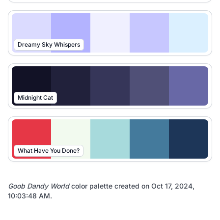
Dreamy Sky Whispers
Midnight Cat
What Have You Done?
Goob Dandy World
color palette created on
Oct 17, 2024,
10:03:48 AM
.