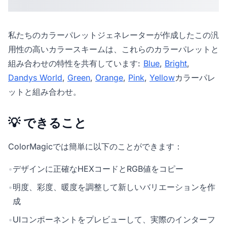
私たちの
カラーパレットジェネレーター
が作成したこの汎
用性の高いカラースキームは、これらのカラーパレットと
組み合わせの特性を共有しています:
Blue
,
Bright
,
Dandys World
,
Green
,
Orange
,
Pink
,
Yellow
カラーパレ
ットと組み合わせ。
💡 できること
ColorMagicでは簡単に以下のことができます：
•
デザインに正確なHEXコードとRGB値をコピー
•
明度、彩度、暖度を調整して新しいバリエーションを作
成
•
UIコンポーネントをプレビューして、実際のインターフ