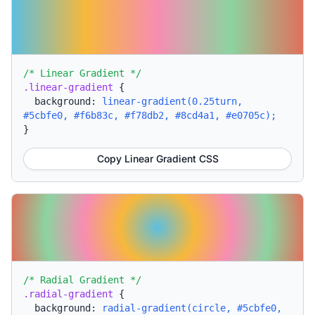
/* Linear Gradient */
.linear-gradient
{
background:
linear-gradient(0.25turn,
#5cbfe0, #f6b83c, #f78db2, #8cd4a1, #e0705c);
}
Copy Linear Gradient CSS
/* Radial Gradient */
.radial-gradient
{
background:
radial-gradient(circle, #5cbfe0,