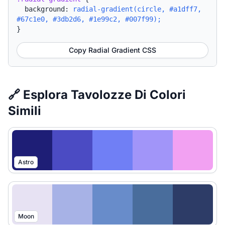
background:
radial-gradient(circle, #a1dff7,
#67c1e0, #3db2d6, #1e99c2, #007f99);
}
Copy Radial Gradient CSS
🔗 Esplora Tavolozze Di Colori
Simili
Astro
Moon