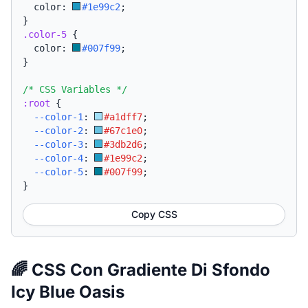
  color: 
#1e99c2
;
}
.color-5
{
  color: 
#007f99
;
}
/* CSS Variables */
:root
{
--color-1
:
#a1dff7
;
--color-2
:
#67c1e0
;
--color-3
:
#3db2d6
;
--color-4
:
#1e99c2
;
--color-5
:
#007f99
;
}
Copy CSS
🌈 CSS Con Gradiente Di Sfondo
Icy Blue Oasis