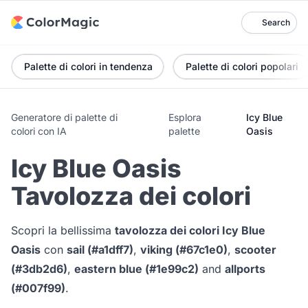
Search
Palette di colori in tendenza
Palette di colori popolari
Generatore di palette di
Esplora
Icy Blue
colori con IA
palette
Oasis
Icy Blue Oasis
Tavolozza dei colori
Scopri la bellissima
tavolozza dei colori Icy Blue
Oasis
con
sail (#a1dff7)
,
viking (#67c1e0)
,
scooter
(#3db2d6)
,
eastern blue (#1e99c2)
and
allports
(#007f99)
.