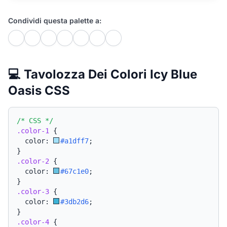
Condividi questa palette a:
💻 Tavolozza Dei Colori Icy Blue
Oasis CSS
/* CSS */
.color-1
{
  color: 
#a1dff7
;
}
.color-2
{
  color: 
#67c1e0
;
}
.color-3
{
  color: 
#3db2d6
;
}
.color-4
{