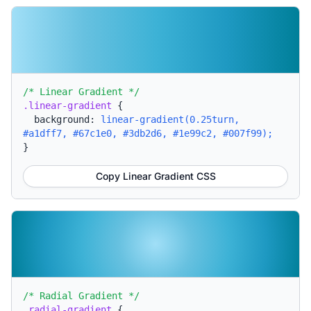
/* Linear Gradient */
.linear-gradient
{
background:
linear-gradient(0.25turn,
#a1dff7, #67c1e0, #3db2d6, #1e99c2, #007f99);
}
Copy Linear Gradient CSS
/* Radial Gradient */
.radial-gradient
{