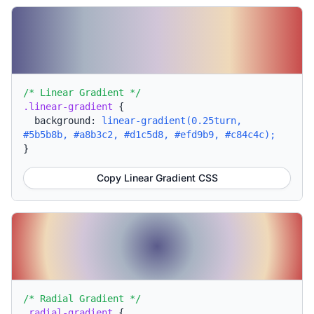
/* Linear Gradient */
.linear-gradient
{
background:
linear-gradient(0.25turn,
#5b5b8b, #a8b3c2, #d1c5d8, #efd9b9, #c84c4c);
}
Copy Linear Gradient CSS
/* Radial Gradient */
.radial-gradient
{