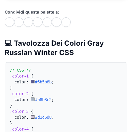
Condividi questa palette a:
💻 Tavolozza Dei Colori Gray
Russian Winter CSS
/* CSS */
.color-1
{
  color: 
#5b5b8b
;
}
.color-2
{
  color: 
#a8b3c2
;
}
.color-3
{
  color: 
#d1c5d8
;
}
.color-4
{