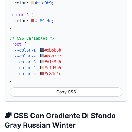
  color: 
#efd9b9
;
}
.color-5
{
  color: 
#c84c4c
;
}
/* CSS Variables */
:root
{
--color-1
:
#5b5b8b
;
--color-2
:
#a8b3c2
;
--color-3
:
#d1c5d8
;
--color-4
:
#efd9b9
;
--color-5
:
#c84c4c
;
}
Copy CSS
🌈 CSS Con Gradiente Di Sfondo
Gray Russian Winter