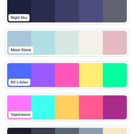
Night Sky
Moon Stone
80's Alien
Vaporwave