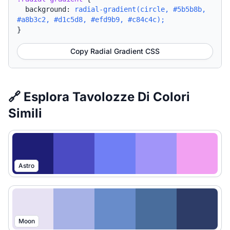
background:
radial-gradient(circle, #5b5b8b,
#a8b3c2, #d1c5d8, #efd9b9, #c84c4c);
}
Copy Radial Gradient CSS
🔗 Esplora Tavolozze Di Colori
Simili
Astro
Moon